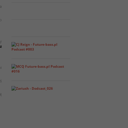
a
ro
y
z
ni
oś
ję