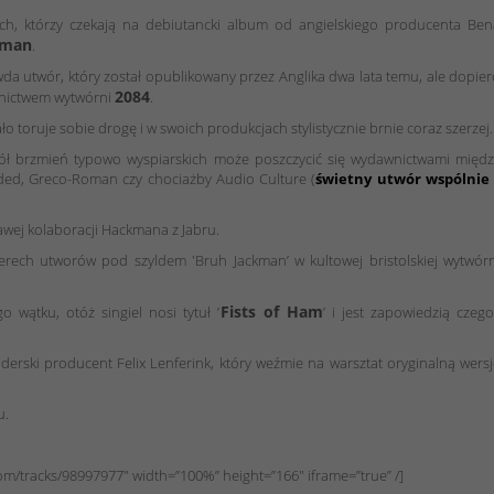
ch, którzy czekają na debiutancki album od angielskiego producenta Ben
kman
.
a utwór, który został opublikowany przez Anglika dwa lata temu, ale dopie
2084
ednictwem wytwórni
.
 toruje sobie drogę i w swoich produkcjach stylistycznie brnie coraz szerzej.
ół brzmień typowo wyspiarskich może poszczycić się wydawnictwami międz
nded, Greco-Roman czy chociażby Audio Culture (
świetny utwór wspólnie 
awej kolaboracji Hackmana z Jabru.
erech utworów pod szyldem 'Bruh Jackman’ w kultowej bristolskiej wytwór
Fists of Ham
ątku, otóż singiel nosi tytuł ’
’ i jest zapowiedzią czeg
erski producent Felix Lenferink, który weźmie na warsztat oryginalną wers
u.
m/tracks/98997977″ width=”100%” height=”166″ iframe=”true” /]