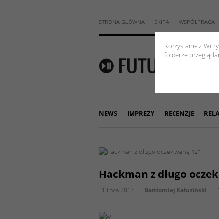
STRONA GŁÓWNA
EKIPA
WSPÓŁPRACA
Korzystanie z Witr
folderze przeglądar
NEWS
IMPREZY
RECENZJE
RELA
Hackman z długo oczek
1 lipca 2013
Bartłomiej Kałuziński