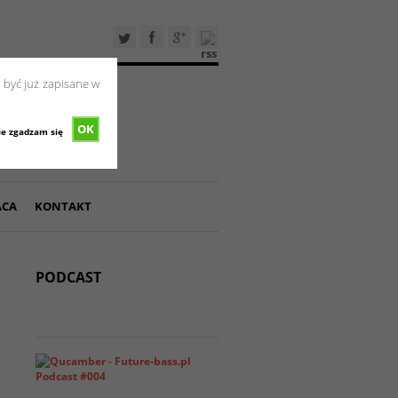
 być już zapisane w
OK
ie zgadzam się
ACA
KONTAKT
PODCAST