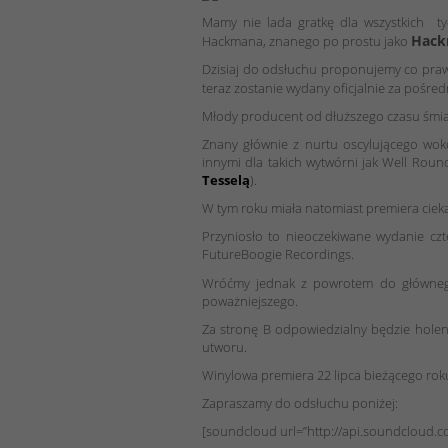
Mamy nie lada gratkę dla wszystkich ty
Hac
Hackmana, znanego po prostu jako
Dzisiaj do odsłuchu proponujemy co prawd
teraz zostanie wydany oficjalnie za pośr
Młody producent od dłuższego czasu śmiało
Znany głównie z nurtu oscylującego wok
innymi dla takich wytwórni jak Well Rou
Tesselą
).
W tym roku miała natomiast premiera ciek
Przyniosło to nieoczekiwane wydanie czt
FutureBoogie Recordings.
Wróćmy jednak z powrotem do głównego w
poważniejszego.
Za stronę B odpowiedzialny będzie holend
utworu.
Winylowa premiera 22 lipca bieżącego rok
Zapraszamy do odsłuchu poniżej:
[soundcloud url=”http://api.soundcloud.co