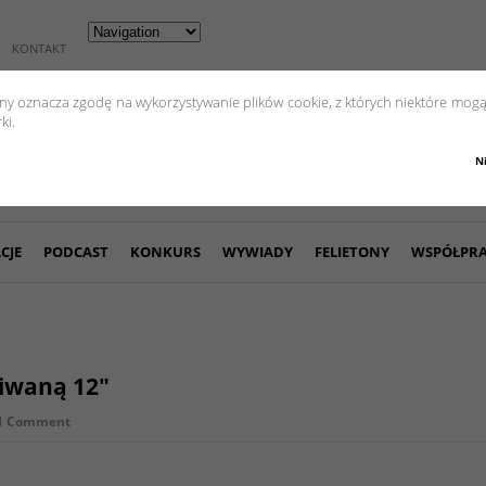
KONTAKT
yny oznacza zgodę na wykorzystywanie plików cookie, z których niektóre mogą
ki.
N
CJE
PODCAST
KONKURS
WYWIADY
FELIETONY
WSPÓŁPR
iwaną 12″
1 Comment