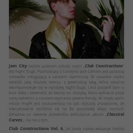
Jam City
Club Constructions
będzie autorem szóstej części „
”
dla Night Slugs. Pochodzący z Londynu Jack Latham jest postacią
niezwykle intrygującą a zarazem tajemniczą. W zasadzie ciężko
określić jaką muzykę tworzy, z pewnością taką, która idealnie
wkomponowuje się w stylistykę Night Slugs. Lecz poszedł bym o
krok dalej i stwierdził, że tworzy on muzykę, która wykracza poza
ramy wytwórni a zarazem wyznacza pewne trendy. W mojej opinii
młody Anglik jest osobowością na tyle dojrzałą artystycznie, że
zdecydowanie wyróżnia się na tle pozostałej ekipy nocnych
Classical
ślimaków co świetnie potwierdza debiutancki album „
Curves
„. Ale nie o tym.
Club
Constructions Vol.
6
, jak sama nazwa wskazuje będzie