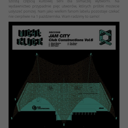
szóstą częścią kultowej serii dla ślimaczej wytwórni. Na
wydawnictwo przypadnie pięc utworów, których próbki możecie
usłyszeć poniżej. Nam jako wielkim fanom labelu pozostaje czekać
nie cierpliwie na 1 pażdziernika. Wam radzimy to samo!