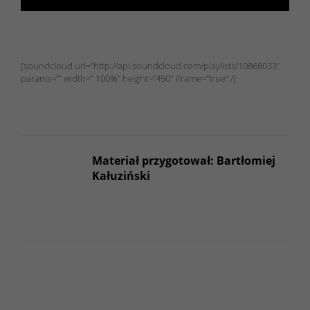
[soundcloud url=”http://api.soundcloud.com/playlists/10868033″
params=”” width=” 100%” height=”450″ iframe=”true” /]
Materiał przygotował: Bartłomiej
Kałuziński