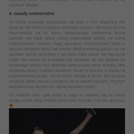
zobaczył. Mogiła!
4. zasady uniwersalne
To chyba oczywista oczywistość, ale tylko o nich wspomnę. Nie
drzyj się. Nie śmieć w każdym możliwym miejscu. Nie spijaj się (nie
doprowadzaj się do stanu wskazującego nadmierną ilością
używek). Nie bądź setną osobą zasłaniającą widoku na scenę
nadmuchanym rekinem, flagą, aparatem, smartphonem, bądź (o
zgrozo!) tabletem, który i tak nakręci filmik w miernej jakości, co nie
wyniesie żadnej atmosfery z koncertu tylko łoskot. Nie wszczynaj
bójek. Nie wcinaj się w kolejkę. Nie dosiadaj się bez pytania do
nieswojego stolika. Noś wszystkie wartościowe rzeczy ze sobą. Miej
w plecaku bluzę i czapkę z daszkiem- bluzę na wieczór, a czapkę na
popołudniową lampę- cenne rzeczy zostaw w domu. Nie zasypiaj
na płycie- łatwo możesz pożegnać się ze swoimi rzeczami. Przy tym
wszystkim baw się dobrze i daj się wyszaleć innym.
PS: Attaché radzi- jeśli jesteś w pogo to upewnij się, że ludzie
stojący przed tobą również lubią takie rozrywki i Cię nie upuszczą