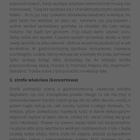
popołudniowych, kiedy występy artystów niekoniecznie muszą nas
interesować. Tutaj też spotkasz się z charakterystycznymi zasadami.
Matko… Ile to już razy czekałem dodatkowy kwadrans w kolejce, bo
jakiś facet nie wiedział, że płaci się talonami czy pay-passem i
usilnie wciskał sprzedawcy gotówkę za obiadek dla całej swojej
rodziny. Nie bądź tym gościem. Przy okazji warto używać oczu.
Zadaj sobie ten wysiłek. Czasami system sprzedaży działa w dość
zawiły sposób na kilka okienek i dobrze wcześniej podpatrzyć w jaki
konkretnie. W gastronomicznej spotkasz stosunkowo najwięcej
scumbagów. Ludzie, którzy wcinają się w kolejkę do piwa, ponieważ
'tylko szukają kolegi’ albo dosiadają się do twojego stolika
pięcioosobową ekipą, chociaż ty trzymasz miejsca dla znajomych.
Standard. Trzeba sobie z tym poradzić na własną rękę.
3. strefa właściwa (koncertowa)
Strefa pomiędzy sceną a gastronomiczną, zazwyczaj odcięta
deptakiem czy coś. Początkowo prawie nikogo tu nie ma (hej! o
szesnastej kapele bardzo często grają dla stu albo dwustu osób), a
potem nagle ładują się całe zasoby ludzkie z całego festiwalu. To
miejsce, gdzie uświadczysz najwięcej ludzi w stanie wskazującym-
większość będzie w takim stanie. Unikaj ich- serio! Unikaj też grup
'yolo młodzieży’. Prawie na pewno będą robili coś bezpośrednio
na płycie albo przy wachlarzu wodnym rozstawionym z tyłu i będą
szukały sobie ofiary, która zrobi im zdjęcia. Jeszcze przypadkiem
wybraliby ciebie i nieszczęśliwym trafem, ktoś znajomy by cię