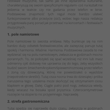
Festiwale muzyczne, tak samo jak inne wydarzenia kulturalne,
charakteryzują się swoim specyficznymi regułami- coś na kształt nie
jedzenia w teatrze czy nie gadania przez telefon w kinie.
Podstawowa znajomość tych reguł może bardzo ułatwić
funkcjonowanie albo przeżycie (sic!), wobec tego nasza redakcja
przygotowała parę porad jak przetrwać na koncertach i festiwalach
muzycznych.
1. pole namiotowe
Pole namiotowe to swoista enklawa. Niby bunkruje się na nim
bardzo duży odsetek festiwalowiczów, ale zazwyczaj panuje tutaj
spokój i harmonia. Właśnie. Harmonia. Podstawowa zasada to nie
wydzierać się na polu namiotowym, zwłaszcza w godzinach mocno
porannych. To, że położyłeś się spać wcześniej niż inni lub masz
odmienny cykl dobowy nie uprawnia cię do tego, żeby wszystkich
budzić swoim śmiechem/krzykiem/śpiewem/rozmową przez telefon
z żoną czy dziewczyną, której nie powiedziałeś o wyjeździe
(niepotrzebne skreślić). Tutaj cisza nocna trwa do dziesiątej i próba
naruszenia tego ustalenia może skończyć się otrzymaniem ciosu
klapkiem w głowę. Dalej. Ciągle patrz pod nogi, zwłaszcza wtedy,
kiedy wracasz na bosaka spod prysznica. Czterocentymetrowe
rozcięcie na stopie to nic przyjemnego. Naprawdę.
2. strefa gastronomiczna
Tutaj spędza się naprawdę dużo czasu, zwłaszcza w godzinach