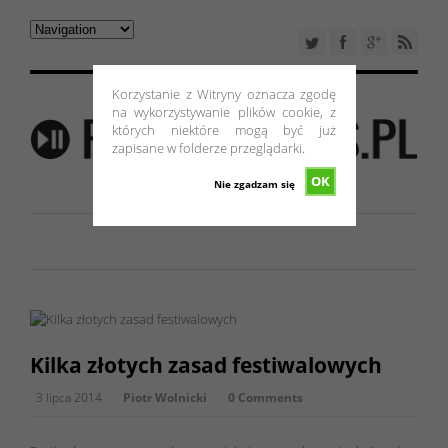
Korzystanie z Witryny oznacza zgodę
na wykorzystywanie plików cookie, z
których niektóre mogą być już
zapisane w folderze przeglądarki.
OK
Nie zgadzam się
Kilka złotych zasad festiwalowych
3 lipca 2014
Piotr Wolnicki
0 Comments