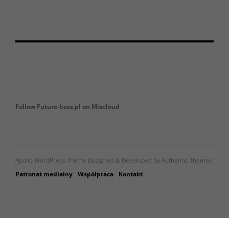
Follow Future-bass.pl on Mixcloud
Apollo WordPress Theme Designed & Developed by Authentic Themes
Patronat medialny
Współpraca
Kontakt