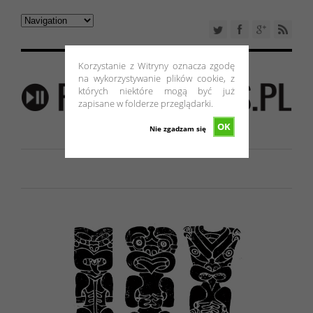
Korzystanie z Witryny oznacza zgodę
na wykorzystywanie plików cookie, z
których niektóre mogą być już
zapisane w folderze przeglądarki.
OK
Nie zgadzam się