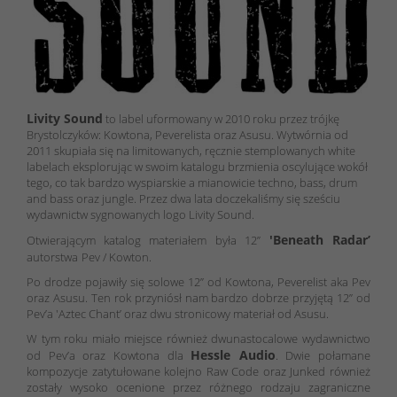
Livity Sound
to label uformowany w 2010 roku przez trójkę
Brystolczyków: Kowtona, Peverelista oraz Asusu. Wytwórnia od
2011 skupiała się na limitowanych, ręcznie stemplowanych white
labelach eksplorując w swoim katalogu brzmienia oscylujące wokół
tego, co tak bardzo wyspiarskie a mianowicie techno, bass, drum
and bass oraz jungle. Przez dwa lata doczekaliśmy się sześciu
wydawnictw sygnowanych logo Livity Sound.
'Beneath Radar’
Otwierającym katalog materiałem była 12”
autorstwa
Pev / Kowton.
Po drodze pojawiły się solowe 12” od Kowtona, Peverelist aka Pev
oraz Asusu. Ten rok przyniósł nam bardzo dobrze przyjętą 12” od
Pev’a 'Aztec Chant’ oraz dwu stronicowy materiał od Asusu.
W tym roku miało miejsce również dwunastocalowe wydawnictwo
Hessle Audio
od Pev’a oraz Kowtona dla
. Dwie połamane
kompozycje zatytułowane kolejno Raw Code oraz Junked również
zostały wysoko ocenione przez różnego rodzaju zagraniczne