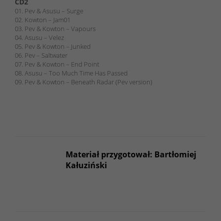
CD2
01. Pev & Asusu – Surge
02. Kowton – Jam01
03. Pev & Kowton – Vapours
04. Asusu – Velez
05. Pev & Kowton – Junked
06. Pev – Saltwater
07. Pev & Kowton – End Point
08. Asusu – Too Much Time Has Passed
09. Pev & Kowton – Beneath Radar (Pev version)
Materiał przygotował: Bartłomiej
Kałuziński