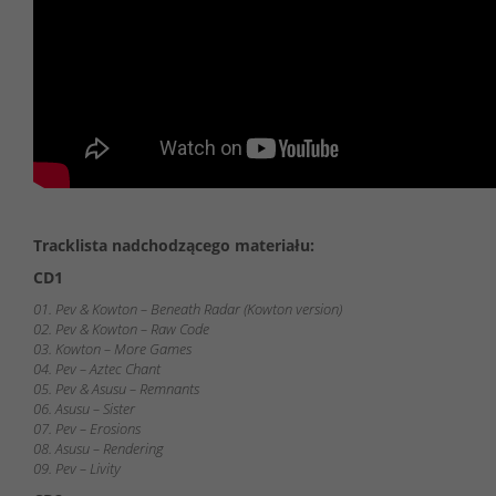
Tracklista nadchodzącego materiału:
CD1
01. Pev & Kowton – Beneath Radar (Kowton version)
02. Pev & Kowton – Raw Code
03. Kowton – More Games
04. Pev – Aztec Chant
05. Pev & Asusu – Remnants
06. Asusu – Sister
07. Pev – Erosions
08. Asusu – Rendering
09. Pev – Livity