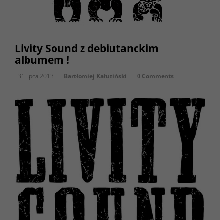
Livity Sound z debiutanckim
albumem !
31 lipca 2013
Bartłomiej Kałuziński
0 Comments