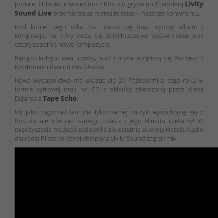
Livity
portale. Od roku również trio z Bristolu grywa pod banderą
Sound Live
przemierzając rozmaite zakątki naszego kontynentu.
Pod koniec tego roku ma ukazać się dwu płytowy album /
kompilacja, na który złożą się dotychczasowe wydawnictwa plus
cztery zupełnie nowe kompozycje.
Będą to kolejno dwa utwory, pod którymi podpiszą się Pev wraz z
Kowtonem i dwa od Pev / Asusu.
Nowe wydawnictwo ma ukazać się 21 Października tego roku w
formie cyfrowej oraz na CD z okładką stworzoną przez Alexa
Tape Echo
Digarda z
.
My jako zagorzali fani nie tylko samej muzyki wywodzącej się z
Bristolu ale również samego miasta i jego klimatu czekamy! W
międzyczasie możecie zadowolić się ostatnią audycją Hessle Audio
dla radia Rinse, w której chłopcy z Livity Sound zagrali mix.