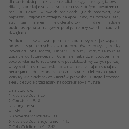
dla postdubstepu rozmarzenie pitah osiąga między gitarowymi
riffami, które kojarzą się z tym co kiedyś z dużym powodzeniem
robił Bill Laswell w swoich projektach. „Cold” natomiast, jako
najcięższy i najdynamiczniejszy na epce utwór, ma potencjał żeby
stać się killerem melo-densflorów i daje nadzieje
postdubstepowcom na żywsze popląsanie przy swoich ulubionych
dźwiękach.
Produkcja na światowym poziomie, która otrzymała już wsparcie
od wielu zagranicznych djów i promotorów tej muzyki , między
innymi od Roba Bootha, BunZer0 i Whistly i otrzymuje również
wsparcie od future-bass.pl. Co mi się najbardziej podoba na tej
epce to właśnie to zostawienie w postdubsach wyraźnych perkusji
w czym ptr1 jest nowatorski i to jak ładnie z szurająco-stukającymi
perkusjami i dubtechnoelementami zagrała elektryczna gitara.
Wszyscy wielbiciele takich klimatów jak Scuba 15stego listopada
skierujcie swoje przeglądarki na dobre sklepy z muzyką.
Lista utworów:
1. Riverside Dub- 5:26
2. Comatose – 5:18
3. Falling – 6:24
4. Cold – 6:14
5. Above the Structures – 5:06
6. Riverside Dub (Shoju remix) – 4:12
7. Cold (Teielte remix) – 2:42