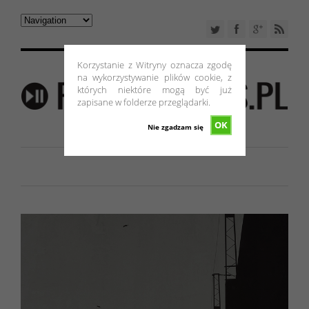
Korzystanie z Witryny oznacza zgodę
na wykorzystywanie plików cookie, z
których niektóre mogą być już
zapisane w folderze przeglądarki.
OK
Nie zgadzam się