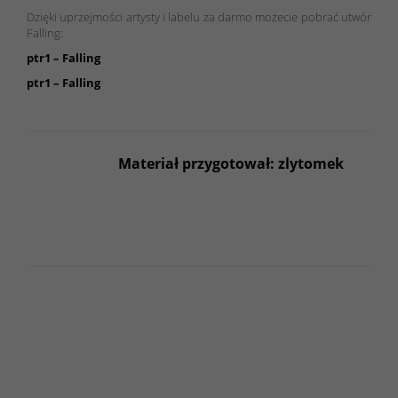
Dzięki uprzejmości artysty i labelu za darmo możecie pobrać utwór
Falling:
ptr1 – Falling
ptr1 – Falling
Materiał przygotował: zlytomek