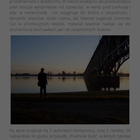
przestrzeniami z dubtechno. W swoim podejściu do postdubstepu
piter stosuje wyraźniejsze niż zazwyczaj w wersji post perkusję i
idąc w melancholię nie rezygnuje do końca z taneczności i
dynamiki utworów, dzięki czemu, jak również sugeruje Concrete
Cut w promocyjnym tekście, materiał świetnie nadaje się do
słuchania na słuchawkach jak i do zadymionych klubów.
Na epce znajduje się 5 autorskich kompozycji, oraz 2 remiksy. Mi
najbardziej do gustu przypadły „Riverside Dub”, w którym typowe