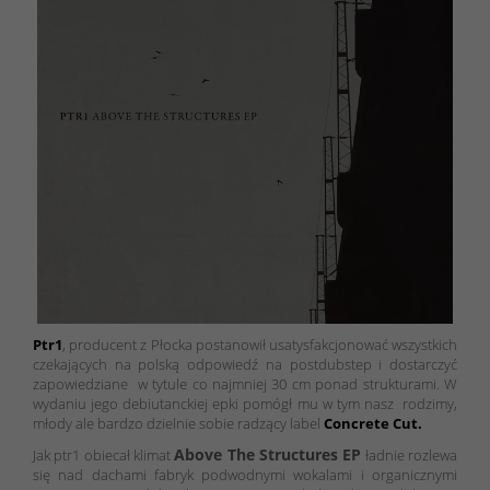
Ptr1
, producent z Płocka postanowił usatysfakcjonować wszystkich
czekających na polską odpowiedź na postdubstep i dostarczyć
zapowiedziane w tytule co najmniej 30 cm ponad strukturami. W
wydaniu jego debiutanckiej epki pomógł mu w tym nasz rodzimy,
młody ale bardzo dzielnie sobie radzący label
Concrete Cut.
Above The Structures EP
Jak ptr1 obiecał klimat
ładnie rozlewa
się nad dachami fabryk podwodnymi wokalami i organicznymi