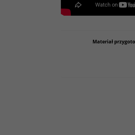
Materiał przygot