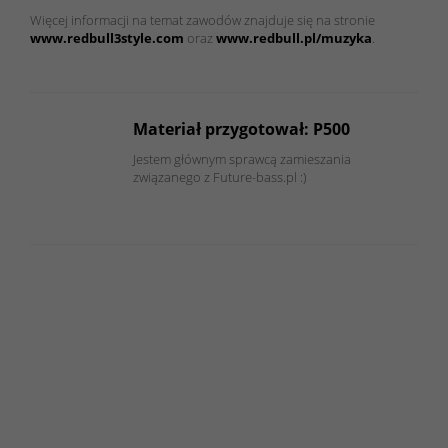
Więcej informacji na temat zawodów znajduje się na stronie
www.redbull3style.com
oraz
www.redbull.pl/muzyka
.
Materiał przygotował: P500
Jestem głównym sprawcą zamieszania
związanego z Future-bass.pl :)