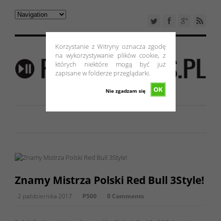
Korzystanie z Witryny oznacza zgodę
na wykorzystywanie plików cookie, z
których niektóre mogą być już
zapisane w folderze przeglądarki.
OK
Nie zgadzam się
Znamy Mistrza Polski Red Bull 3Style!
2 października 2017
P500
0 Comments