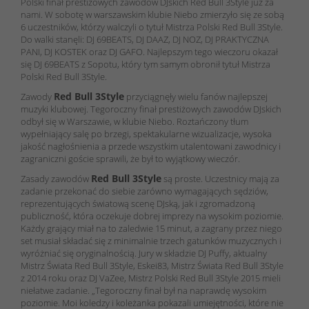
Polski finał prestiżowych zawodów DJskich Red Bull 3Style już za
nami. W sobotę w warszawskim klubie Niebo zmierzyło się ze sobą
6 uczestników, którzy walczyli o tytuł Mistrza Polski Red Bull 3Style.
Do walki stanęli: DJ 69BEATS, DJ DAAZ, DJ NOZ, DJ PRAKTYCZNA
PANI, DJ KOSTEK oraz DJ GAFO. Najlepszym tego wieczoru okazał
się DJ 69BEATS z Sopotu, który tym samym obronił tytuł Mistrza
Polski Red Bull 3Style.
Red Bull 3Style
Zawody
przyciągnęły wielu fanów najlepszej
muzyki klubowej. Tegoroczny finał prestiżowych zawodów DJskich
odbył się w Warszawie, w klubie Niebo. Roztańczony tłum
wypełniający salę po brzegi, spektakularne wizualizacje, wysoka
jakość nagłośnienia a przede wszystkim utalentowani zawodnicy i
zagraniczni goście sprawili, że był to wyjątkowy wieczór.
Red Bull 3Style
Zasady zawodów
są proste. Uczestnicy mają za
zadanie przekonać do siebie zarówno wymagających sędziów,
reprezentujących światową scenę DJską, jak i zgromadzoną
publiczność, która oczekuje dobrej imprezy na wysokim poziomie.
Każdy grający miał na to zaledwie 15 minut, a zagrany przez niego
set musiał składać się z minimalnie trzech gatunków muzycznych i
wyróżniać się oryginalnością. Jury w składzie
DJ Puffy
, aktualny
Mistrz Świata Red Bull 3Style,
Eskei83
, Mistrz Świata Red Bull 3Style
z 2014 roku oraz
DJ VaZee
, Mistrz Polski Red Bull 3Style 2015 mieli
niełatwe zadanie. „Tegoroczny finał był na naprawdę wysokim
poziomie. Moi koledzy i koleżanka pokazali umiejętności, które nie