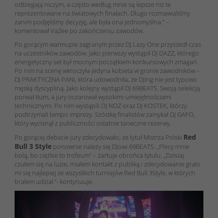
odbiegają niczym, a często według mnie są lepsze niż te
reprezentowane na światowych finałach. Długo rozmawialiśmy
zanim podjęliśmy decyzję, ale była ona jednomyślna.” –
komentował VaZee po zakończeniu zawodów.
Po gorącym warmupie zagranym przez
DJ Lazy One
przyszedł czas
na uczestników zawodów. Jako pierwszy wystąpił
DJ DAZZ
, którego
energetyczny set był mocnym początkiem konkursowych zmagań.
Po nim na scenę wkroczyła jedyna kobieta w gronie zawodników –
DJ PRAKTYCZNA PANI
, która udowodniła, że DJing nie jest typowo
męską dyscypliną. Jako kolejny wystąpił
DJ 69BEATS
. Swoją selekcją
porwał tłum, a jury oczarował wysokimi umiejętnościami
technicznymi. Po nim wystąpili
DJ NOZ
oraz
DJ KOSTEK,
którzy
podtrzymali tempo imprezy. Szóstkę finalistów zamykał
DJ GAFO,
który wycisnął z publiczności ostatnie taneczne rezerwy.
Red
Po gorącej debacie jury zdecydowało, że tytuł Mistrza Polski
Bull 3 Style
ponownie należy się DJowi 69BEATS. „Plecy mnie
bolą, bo ciężkie to trofeum” – żartuje obrońca tytułu. „Dzisiaj
czułem się na luzie, miałem kontakt z publiką i zdecydowanie grało
mi się najlepiej ze wszystkich turniejów Red Bull 3Style, w których
brałem udział.”- kontynuuje.