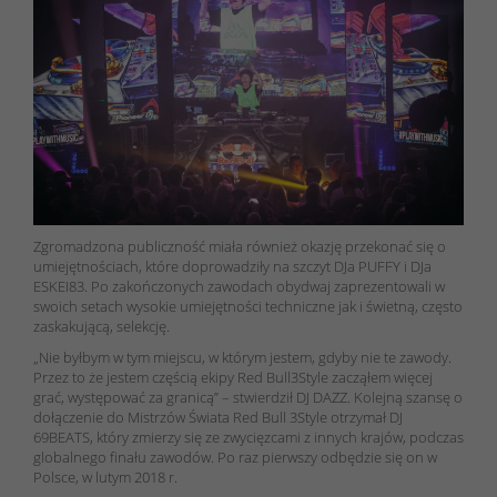
Zgromadzona publiczność miała również okazję przekonać się o
umiejętnościach, które doprowadziły na szczyt DJa PUFFY i DJa
ESKEI83. Po zakończonych zawodach obydwaj zaprezentowali w
swoich setach wysokie umiejętności techniczne jak i świetną, często
zaskakującą, selekcję.
„Nie byłbym w tym miejscu, w którym jestem, gdyby nie te zawody.
Przez to że jestem częścią ekipy Red Bull3Style zacząłem więcej
grać, występować za granicą” – stwierdził DJ DAZZ. Kolejną szansę o
dołączenie do Mistrzów Świata Red Bull 3Style otrzymał DJ
69BEATS, który zmierzy się ze zwycięzcami z innych krajów, podczas
globalnego finału zawodów. Po raz pierwszy odbędzie się on w
Polsce, w lutym 2018 r.