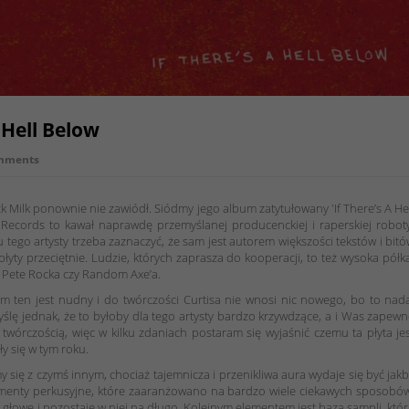
A Hell Below
mments
k Milk ponownie nie zawiódł. Siódmy jego album zatytułowany 'If There’s A He
ecords to kawał naprawdę przemyślanej producenckiej i raperskiej roboty
 tego artysty trzeba zaznaczyć, że sam jest autorem większości tekstów i bit
płyty przeciętnie. Ludzie, których zaprasza do kooperacji, to też wysoka półk
, Pete Rocka czy Random Axe’a.
m ten jest nudny i do twórczości Curtisa nie wnosi nic nowego, bo to nad
lę jednak, że to byłoby dla tego artysty bardzo krzywdzące, a i Was zapew
twórczością, więc w kilku zdaniach postaram się wyjaśnić czemu ta płyta je
y się w tym roku.
ię z czymś innym, chociaż tajemnicza i przenikliwa aura wydaje się być jak
ementy perkusyjne, które zaaranżowano na bardzo wiele ciekawych sposobów
 w głowę i pozostaje w niej na długo. Kolejnym elementem jest baza sampli, któ