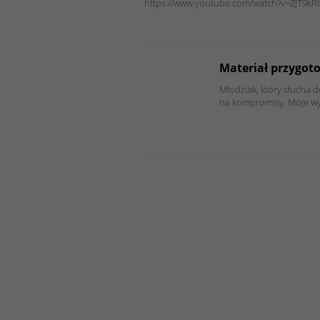
https://www.youtube.com/watch?v=ZJT9k
Materiał przygoto
Młodziak, który słucha d
na kompromisy. Moje wy