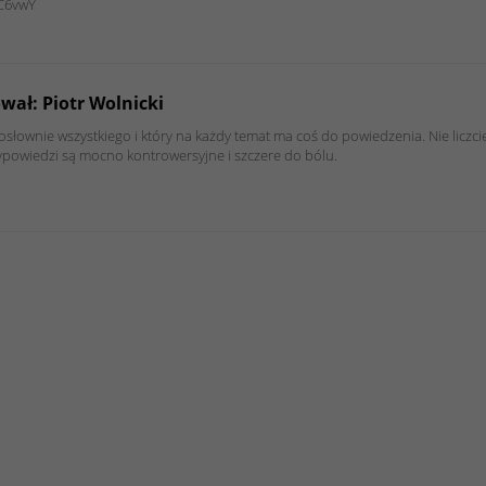
RC6vwY
wał: Piotr Wolnicki
osłownie wszystkiego i który na każdy temat ma coś do powiedzenia. Nie liczci
powiedzi są mocno kontrowersyjne i szczere do bólu.