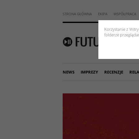
STRONA GŁÓWNA
EKIPA
WSPÓŁPRACA
Korzystanie z Witr
folderze przeglądar
NEWS
IMPREZY
RECENZJE
RELA