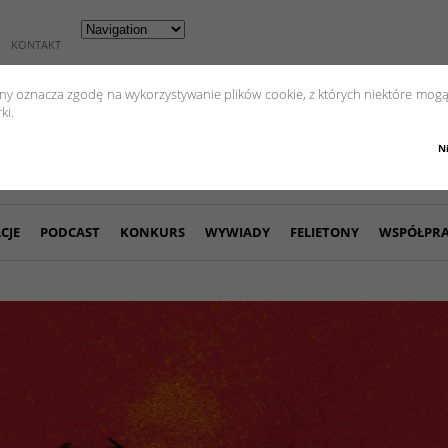
KONTAKT
yny oznacza zgodę na wykorzystywanie plików cookie, z których niektóre mogą
ki.
N
CJE
PODCAST
KONKURS
WYWIADY
FELIETONY
WSPÓŁPR