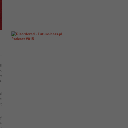
ll
.
ów
a.
al
ne
st
by
.
ra