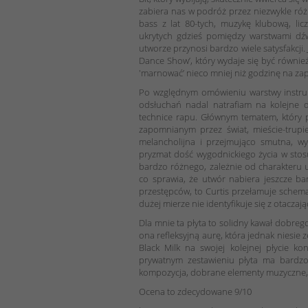
zabiera nas w podróż przez niezwykle ró
bass z lat 80-tych, muzykę klubową, lic
ukrytych gdzieś pomiędzy warstwami dźw
utworze przynosi bardzo wiele satysfakcji.
Dance Show’, który wydaje się być równie
'marnować’ nieco mniej niż godzinę na zap
Po względnym omówieniu warstwy instrum
odsłuchań nadal natrafiam na kolejne d
technice rapu. Głównym tematem, który p
zapomnianym przez świat, mieście-trupi
melancholijna i przejmująco smutna, wy
pryzmat dość wygodnickiego życia w sto
bardzo różnego, zależnie od charakteru 
co sprawia, że utwór nabiera jeszcze ba
przestępców, to Curtis przełamuje schema
dużej mierze nie identyfikuje się z otacza
Dla mnie ta płyta to solidny kawał dobrego
ona refleksyjną aurę, która jednak niesie 
Black Milk na swojej kolejnej płycie k
prywatnym zestawieniu płyta ma bardzo
kompozycja, dobrane elementy muzyczne, kl
Ocena to zdecydowane 9/10