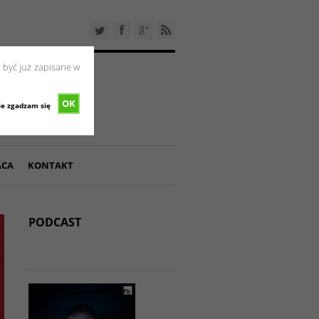
 być już zapisane w
OK
ie zgadzam się
ACA
KONTAKT
PODCAST