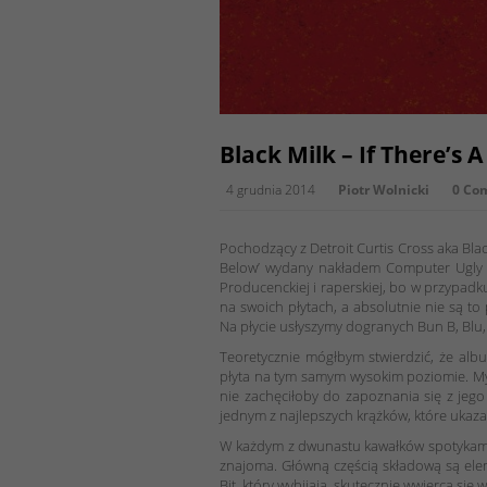
Black Milk – If There’s 
4 grudnia 2014
Piotr Wolnicki
0 Co
Pochodzący z Detroit Curtis Cross aka Blac
Below’ wydany nakładem Computer Ugly R
Producenckiej i raperskiej, bo w przypadku
na swoich płytach, a absolutnie nie są to 
Na płycie usłyszymy dogranych Bun B, Blu
Teoretycznie mógłbym stwierdzić, że albu
płyta na tym samym wysokim poziomie. Myś
nie zachęciłoby do zapoznania się z jego 
jednym z najlepszych krążków, które ukazał
W każdym z dwunastu kawałków spotykamy s
znajoma. Główną częścią składową są el
Bit, który wybijają, skutecznie wwierca się