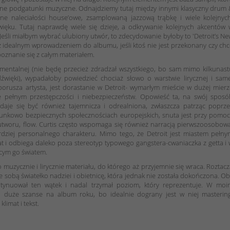
żne podgatunki muzyczne. Odnajdziemy tutaj między innymi klasyczny drum
zne naleciałości house’owe, zsamplowaną jazzową trąbkę i wiele kolejnyc
ięku. Tutaj naprawdę wiele się dzieje, a odkrywanie kolejnych akcentów 
 Jeśli miałbym wybrać ulubiony utwór, to zdecydowanie byłoby to 'Detroit’s N
ż idealnym wprowadzeniem do albumu, jeśli ktoś nie jest przekonany czy ch
oznanie się z całym materiałem.
entalnej (nie będę przecież zdradzał wszystkiego, bo sam mimo kilkunast
źwięki), wypadałoby powiedzieć chociaż słowo o warstwie lirycznej i same
orusza artysta, jest dorastanie w Detroit- wymarłym mieście w dużej mier
e pełnym przestępczości i niebezpieczeństw. Opowieść ta, na swój sposó
daje się być również tajemnicza i odrealniona, zwłaszcza patrząc poprze
sunkowo bezpiecznych społecznościach europejskich, snuta jest przy pomoc
utworu, flow. Curtis często wspomaga się również narracją pierwszoosobow
rdziej personalnego charakteru. Mimo tego, że Detroit jest miastem pełn
t i odbiega daleko poza stereotyp typowego gangstera-cwaniaczka z getta i
jącym go światem.
 muzycznie i lirycznie materiału, do którego aż przyjemnie się wraca. Roztac
ze sobą światełko nadziei i obietnicę, która jednak nie została dokończona. O
ontynuował ten wątek i nadal trzymał poziom, który reprezentuje. W moi
 duże szanse na album roku, bo idealnie dograny jest w niej mastering
imat i tekst.