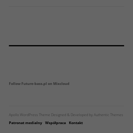
Follow Future-bass.pl on Mixcloud
Apollo WordPress Theme Designed & Developed by Authentic Themes
Patronat medialny
Współpraca
Kontakt