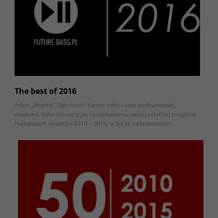
The best of 2016
Adam „Attaché” Dąbrowski: Koniec roku – czas podsumowań,
wiadomo. Kilka miesięcy po opublikowaniu naszej ostatniej megalisty
Najlepszych albumów 2010 – 2015, w barze na krakowskim…