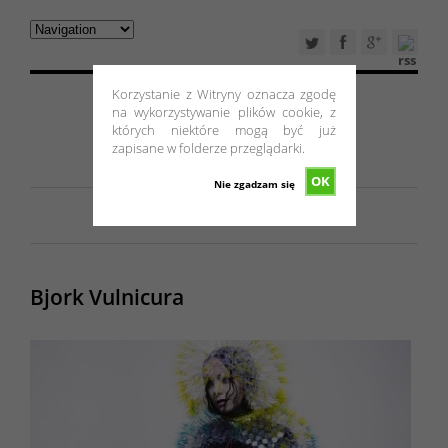
Korzystanie z Witryny oznacza zgodę
na wykorzystywanie plików cookie, z
których niektóre mogą być już
zapisane w folderze przeglądarki.
OK
Nie zgadzam się
Bjork Vulnicura