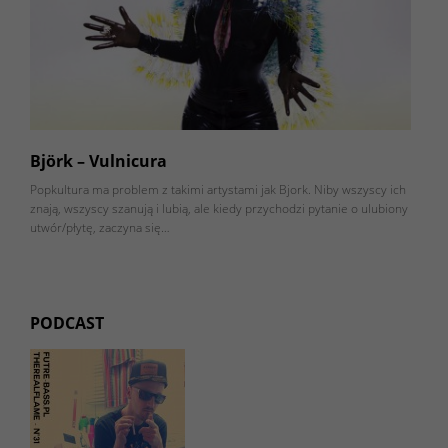
Björk – Vulnicura
Popkultura ma problem z takimi artystami jak Bjork. Niby wszyscy ich
znają, wszyscy szanują i lubią, ale kiedy przychodzi pytanie o ulubiony
utwór/płytę, zaczyna się…
PODCAST