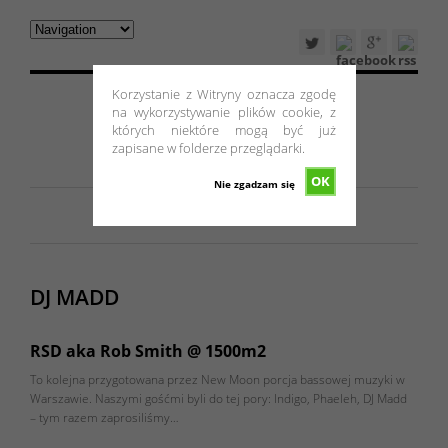
Korzystanie z Witryny oznacza zgodę
na wykorzystywanie plików cookie, z
których niektóre mogą być już
zapisane w folderze przeglądarki.
OK
Nie zgadzam się
DJ MADD
RSD aka Rob Smith @ 1500m2
To kolejna przygotowana przez New Moon porcja bassowej muzyki w
Warszawie. Naszymi gośćmi byli do tej pory: Indigo, Phaeleh, DJ Madd
– tym razem zaprosiliśmy…