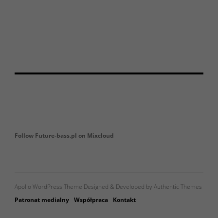
Follow Future-bass.pl on Mixcloud
Apollo WordPress Theme Designed & Developed by Authentic Themes
Patronat medialny
Współpraca
Kontakt