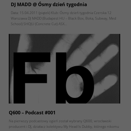
DJ MADD @ Ósmy dzień tygodnia
Data: 15.04.2011 (piątek) Klub: Ósmy dzień tygodnia Czerska 12
Warszawa DJ MADD (Budapest HU – Black Box, Boka, Subway, Med
School) SHOJU (Concrete Cut) ASX…
Q600 – Podcast #001
Na pierwszy podcastowy ogień został wybrany Q600, wrocławski
producent i DJ, działacz kolektywu My Head Is Dubby, którego nikomu