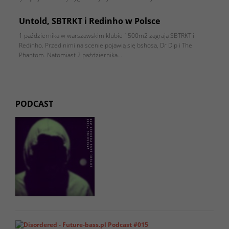
Untold, SBTRKT i Redinho w Polsce
1 października w warszawskim klubie 1500m2 zagrają SBTRKT i
Redinho. Przed nimi na scenie pojawią się bshosa, Dr Dip i The
Phantom. Natomiast 2 października…
PODCAST