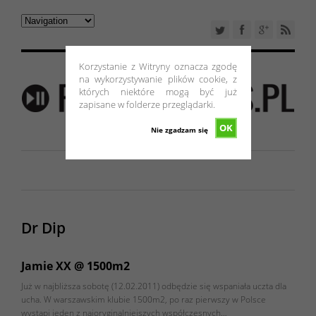
Korzystanie z Witryny oznacza zgodę
na wykorzystywanie plików cookie, z
których niektóre mogą być już
zapisane w folderze przeglądarki.
OK
Nie zgadzam się
Dr Dip
Jamie XX @ 1500m2
Już w najbliższa sobotę (12.02.2011) odbędzie się wspaniała uczta dla
ucha. W warszawskim klubie 1500m2, po raz pierwszy w Polsce
wystąpi jeden z najoryginalniejszych współczesnych…