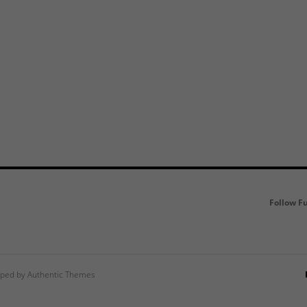
Follow F
ped by Authentic Themes