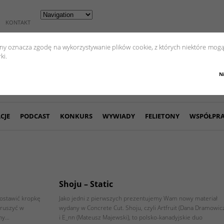
KONTAKT
yny oznacza zgodę na wykorzystywanie plików cookie, z których niektóre mogą
ki.
N
CJE
PODCAST
KONKURS
WYWIADY
FELIETONY
WSPÓŁPR
Shoju – Static
postawić kropkę
Jako jedni z pierwszych prezentujemy Wam nowy materiał
 ruszyć w
wydany w Concrete Cut. Shoju, czyli Artfruit (Dana Dramowic
lny…
i E_nn (Mateusz Majewski), to polsko-kanadyjskie duo