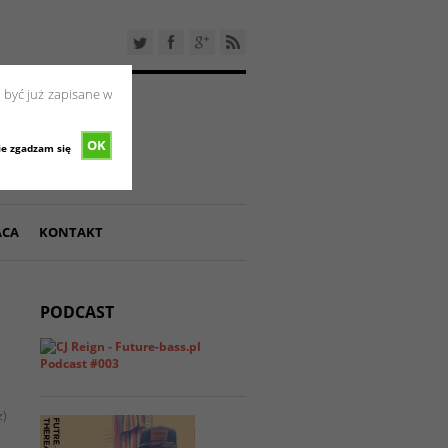
 być już zapisane w
OK
ie zgadzam się
ACA
KONTAKT
PODCAST
z)