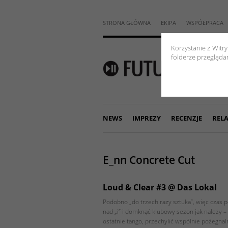
STRONA GŁÓWNA
EKIPA
WSPÓŁPRACA
Korzystanie z Witr
folderze przeglądar
NEWS
IMPREZY
RECENZJE
RELA
E_nn Concrete Cut
Loud & Clear #3 @ Das Lokal
Podobno „do trzech razy sztuka”, więc czas 
nad „i” i domknąć klubowy sezon jak należy –
ostatnie tango, przechylić wspólnie pożegna