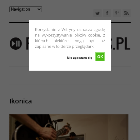
Korzystanie z Witryny oznacza zgodę
na wykorzystywanie plików cookie, z
których niektóre mogą być już
zapisane w folderze przeglądarki.
OK
Nie zgadzam się
Ikonica