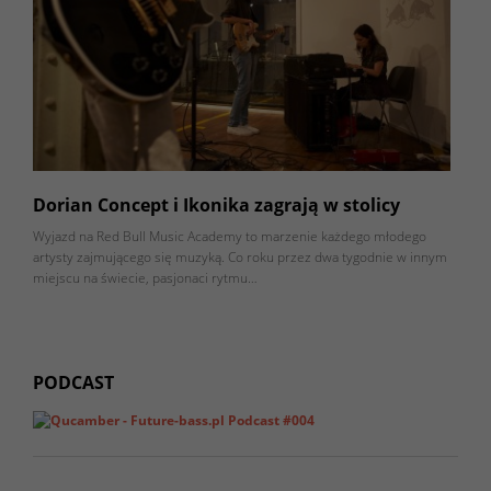
Dorian Concept i Ikonika zagrają w stolicy
Wyjazd na Red Bull Music Academy to marzenie każdego młodego
artysty zajmującego się muzyką. Co roku przez dwa tygodnie w innym
miejscu na świecie, pasjonaci rytmu…
PODCAST