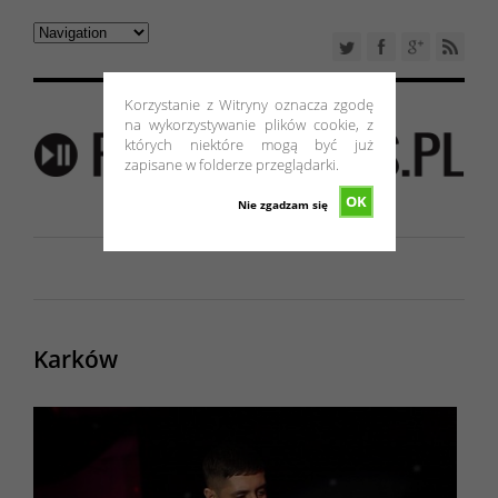
Korzystanie z Witryny oznacza zgodę
na wykorzystywanie plików cookie, z
których niektóre mogą być już
zapisane w folderze przeglądarki.
OK
Nie zgadzam się
Karków