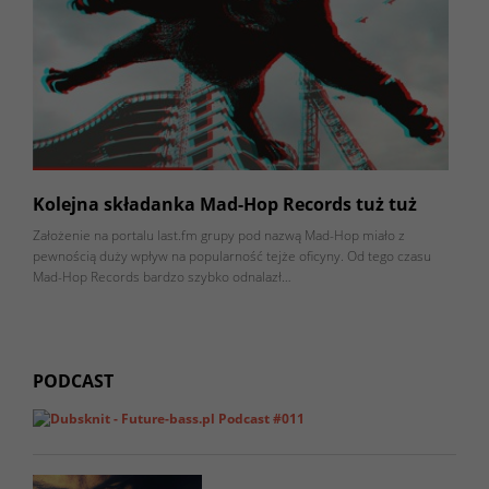
Kolejna składanka Mad-Hop Records tuż tuż
Założenie na portalu last.fm grupy pod nazwą Mad-Hop miało z
pewnością duży wpływ na popularność tejże oficyny. Od tego czasu
Mad-Hop Records bardzo szybko odnalazł…
PODCAST