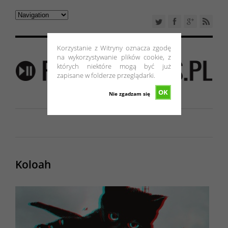
Korzystanie z Witryny oznacza zgodę
na wykorzystywanie plików cookie, z
których niektóre mogą być już
zapisane w folderze przeglądarki.
OK
Nie zgadzam się
Koloah