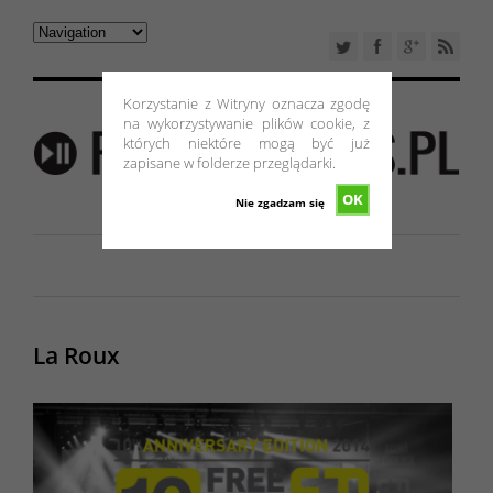
Korzystanie z Witryny oznacza zgodę
na wykorzystywanie plików cookie, z
których niektóre mogą być już
zapisane w folderze przeglądarki.
OK
Nie zgadzam się
La Roux