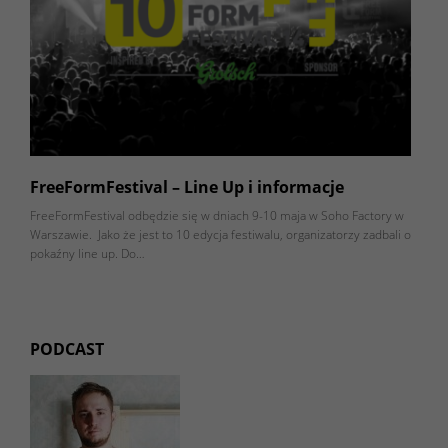
FreeFormFestival – Line Up i informacje
FreeFormFestival odbędzie się w dniach 9-10 maja w Soho Factory w
Warszawie. Jako że jest to 10 edycja festiwalu, organizatorzy zadbali o
pokaźny line up. Do…
PODCAST