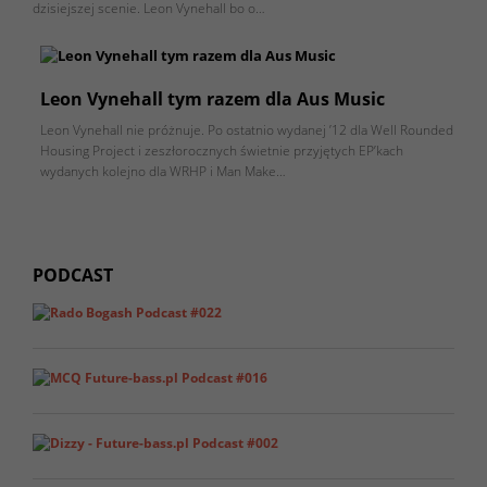
dzisiejszej scenie. Leon Vynehall bo o…
Leon Vynehall tym razem dla Aus Music
Leon Vynehall nie próżnuje. Po ostatnio wydanej ’12 dla Well Rounded
Housing Project i zeszłorocznych świetnie przyjętych EP’kach
wydanych kolejno dla WRHP i Man Make…
PODCAST