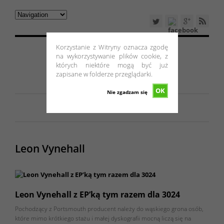
Korzystanie z Witryny oznacza zgodę
na wykorzystywanie plików cookie, z
których niektóre mogą być już
zapisane w folderze przeglądarki.
OK
Nie zgadzam się
Leon Vynehall
Leon Vynehall z EP’ką tym razem dla 3024
Pochodzący z Portsmouth producent należy do wąskiego grona osób,
które mimo krótkiego stażu i małej dyskografii mocną liczą się na