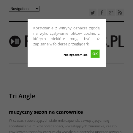
Korzystanie z Witryny oznacza zgodę
na wykorzystywanie plików cookie, z
których niektóre mogą być już
zapisane w folderze przeglądarki.
OK
Nie zgadzam się
Tri Angle
muzyczny sezon na czarownice
W czasach powstających stale mikrozjawisk, zawiązujących się
spontanicznie mikrospołeczności, wyrastających znienacka, często
chwilowych trendów zrozumiała wydaje się potrzeba uporządkowania