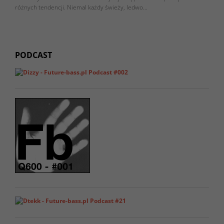
różnych tendencji. Niemal każdy świeży, ledwo…
PODCAST