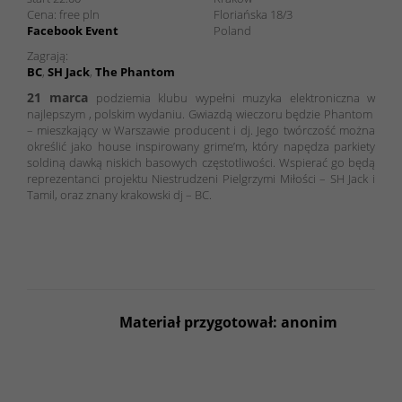
Cena:
free
pln
Floriańska 18/3
Facebook Event
Poland
Zagrają:
BC
,
SH Jack
,
The Phantom
21 marca
podziemia klubu wypełni muzyka elektroniczna w
najlepszym , polskim wydaniu. Gwiazdą wieczoru będzie
Phantom
– mieszkający w Warszawie producent i dj. Jego twórczość można
określić jako house inspirowany grime’m, który napędza parkiety
soldiną dawką niskich basowych częstotliwości. Wspierać go będą
reprezentanci projektu Niestrudzeni Pielgrzymi Miłości –
SH Jack i
Tamil
, oraz znany krakowski dj –
BC
.
Materiał przygotował: anonim