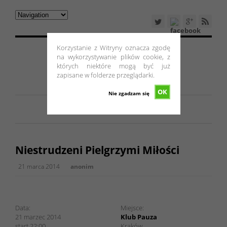
Korzystanie z Witryny oznacza zgodę
na wykorzystywanie plików cookie, z
których niektóre mogą być już
zapisane w folderze przeglądarki.
OK
Nie zgadzam się
Niestrudzeni Pielgrzymi Miłości
21 marca 2014
anonim
Niestrudzeni Pielgrzymi Miłości w Klub Pauza
Data:
Miejsce:
21 marzec 2014
Klub Pauza
start 22:00
Kraków