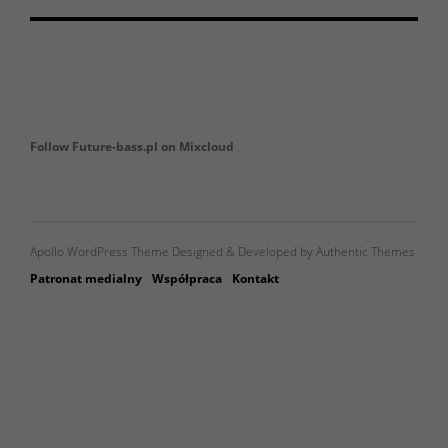
Follow Future-bass.pl on Mixcloud
Apollo WordPress Theme Designed & Developed by Authentic Themes
Patronat medialny
Współpraca
Kontakt