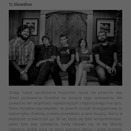
1) Slowdive
Znając nasze upodobania muzyczne, raczej nie powinno was
dziwić postawienie Slowdive na szczycie tego zestawienia. Ale
poważnie, ten zespół jest najważniejszym z tegorocznego line up’u.
Wielu krytyków zapowiadało, że powrót muzyki Shoegaze’owej to
będzie tylko chwilowy powiew przeszłości, a sami muzycy, którzy w
większości przekroczyli już 50 lat, będą się tylko kompromitować.
Jakież było więc zdziwienie, kiedy okazało się, że My Bloody
Valentine wydali parę lat temu genialny album i grają koncerty