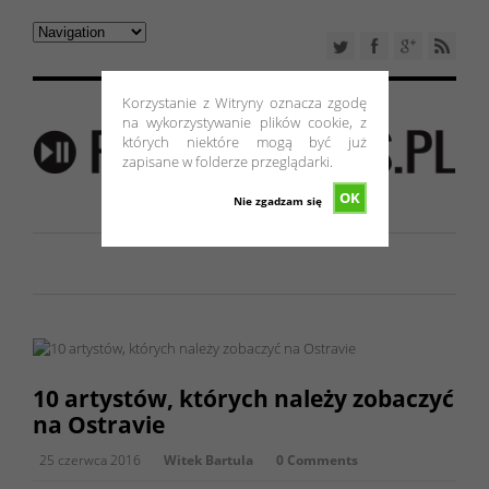
Korzystanie z Witryny oznacza zgodę
na wykorzystywanie plików cookie, z
których niektóre mogą być już
zapisane w folderze przeglądarki.
OK
Nie zgadzam się
10 artystów, których należy zobaczyć
na Ostravie
25 czerwca 2016
Witek Bartula
0 Comments