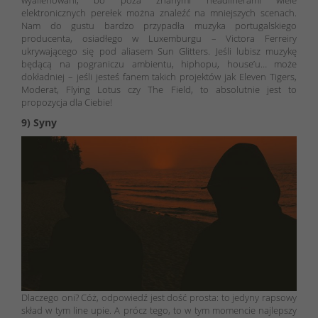
elektronicznych perełek można znaleźć na mniejszych scenach.
Nam do gustu bardzo przypadła muzyka portugalskiego
producenta, osiadłego w Luxemburgu – Victora Ferreiry
ukrywającego się pod aliasem Sun Glitters. Jeśli lubisz muzykę
będącą na pograniczu ambientu, hiphopu, house’u… może
dokładniej – jeśli jesteś fanem takich projektów jak Eleven Tigers,
Moderat, Flying Lotus czy The Field, to absolutnie jest to
propozycja dla Ciebie!
9) Syny
Dlaczego oni? Cóż, odpowiedź jest dość prosta: to jedyny rapsowy
skład w tym line upie. A prócz tego, to w tym momencie najlepszy