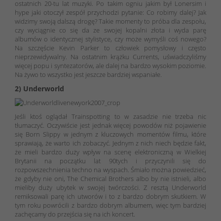
ostatnich 20-tu lat muzyki. Po takim ogniu jakim był Lonersim i
hype jaki otoczył zespół przychodzi pytanie: Co robimy dalej? Jak
widzimy swoją dalszą drogę? Takie momenty to próba dla zespołu,
czy wyciągnie co się da ze swojej kopalni złota i wyda parę
albumów o identycznej stylistyce, czy może wymyśli coś nowego?
Na szczęście Kevin Parker to człowiek pomysłowy i często
nieprzewidywalny. Na ostatnim krążku Currents, uświadczyliśmy
więcej popu i syntezatorów, ale dalej na bardzo wysokim poziomie.
Na żywo to wszystko jest jeszcze bardziej wspaniałe.
2) Underworld
Jeśli ktoś oglądał Trainspotting to w zasadzie nie trzeba nic
tłumaczyć. Oczywiście jest jednak więcej powodów niż pojawienie
się Born Slippy w jednym z kluczowych momentów filmu, które
sprawiają, że warto ich zobaczyć. Jednym z nich niech będzie fakt,
że mieli bardzo duży wpływ na scenę elektroniczną w Wielkiej
Brytanii na początku lat 90tych i przyczynili się do
rozpowszechnienia techno na wyspach. Śmiało można powiedzieć,
że gdyby nie oni, The Chemical Brothers albo by nie istnieli, albo
mieliby duży ubytek w swojej twórczości. Z resztą Underworld
remiksowali parę ich utworów i to z bardzo dobrym skutkiem. W
tym roku powrócili z bardzo dobrym albumem, więc tym bardziej
zachęcamy do przejścia się na ich koncert.