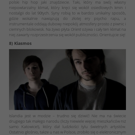
polski hip hop jaki znajdziecie. Taki, który ma swój własny
niepowtarzalny klimat, który kręci się wokół osiedlowych kmin i
nostalgii do lat 90tych. Syny robią to w bardzo unikalny sposób,
gdzie wokalnie nawiązują do złotej ery psycho rapu, a
instrumentale oddają dubowy niepokój atmosfery prosto z piwnic i
ciemnych blokowisk. Na żywo płyta
Orient
ożywa i cały ten klimat na
niej zawarty rozprzestrzenia się wokół publiczności. Orientujcie się!
8) Kiasmos
Islandia jest w modzie – trudno się dziwić! Nie ma na świecie
drugiego tak małego narodu (liczy niewiele więcej mieszkańców niż
samo Katowice!), który dał ludzkości tylu świetnych artystów.
Ostatnio głośnio, także u nas w Polsce, zrobiło się o elektronicznym