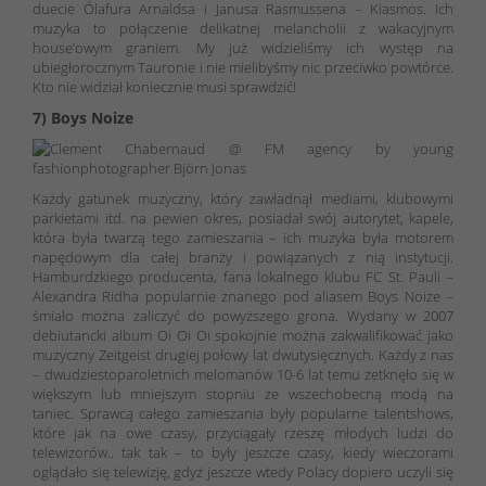
duecie Ólafura Arnaldsa i Janusa Rasmussena – Kiasmos. Ich
muzyka to połączenie delikatnej melancholii z wakacyjnym
house’owym graniem. My już widzieliśmy ich występ na
ubiegłorocznym Tauronie i nie mielibyśmy nic przeciwko powtórce.
Kto nie widział koniecznie musi sprawdzić!
7) Boys Noize
Każdy gatunek muzyczny, który zawładnął mediami, klubowymi
parkietami itd. na pewien okres, posiadał swój autorytet, kapele,
która była twarzą tego zamieszania – ich muzyka była motorem
napędowym dla całej branży i powiązanych z nią instytucji.
Hamburdzkiego producenta, fana lokalnego klubu FC St. Pauli –
Alexandra Ridha popularnie znanego pod aliasem Boys Noize –
śmiało można zaliczyć do powyższego grona. Wydany w 2007
debiutancki album
Oi Oi Oi
spokojnie można zakwalifikować jako
muzyczny Zeitgeist drugiej połowy lat dwutysięcznych. Każdy z nas
– dwudziestoparoletnich melomanów 10-6 lat temu zetknęło się w
większym lub mniejszym stopniu ze wszechobecną modą na
taniec. Sprawcą całego zamieszania były popularne talentshows,
które jak na owe czasy, przyciągały rzeszę młodych ludzi do
telewizorów.. tak tak – to były jeszcze czasy, kiedy wieczorami
oglądało się telewizję, gdyż jeszcze wtedy Polacy dopiero uczyli się