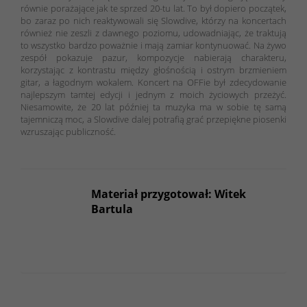
równie porażające jak te sprzed 20-tu lat. To był dopiero początek,
bo zaraz po nich reaktywowali się Slowdive, którzy na koncertach
również nie zeszli z dawnego poziomu, udowadniając, że traktują
to wszystko bardzo poważnie i mają zamiar kontynuować. Na żywo
zespół pokazuje pazur, kompozycje nabierają charakteru,
korzystając z kontrastu między głośnością i ostrym brzmieniem
gitar, a łagodnym wokalem. Koncert na OFFie był zdecydowanie
najlepszym tamtej edycji i jednym z moich życiowych przeżyć.
Niesamowite, że 20 lat później ta muzyka ma w sobie tę samą
tajemniczą moc, a Slowdive dalej potrafią grać przepiękne piosenki
wzruszając publiczność.
Materiał przygotował: Witek
Bartula