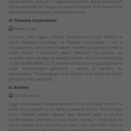
social-mediów. Jednym z najpopularniejszych stylów tanecznych
był wówczas Electric boogie i to właśnie muzyka Boys Noize’a była
dynamem napędzającym ciało w rytm robota
6) Thievery Corporation
Trip-hop, dub, reggae, chillout, downtempo, lounge. Właśnie w
takich klimatach poruszają się Thievery Corporation i wraz z
zespołami typu Zero7, Morcheebom, Smoke City odnosili triumfy w
latach 90-tych i wczesnych latach 2000-nych. Co prawda nie
umywało się to do tego co tworzyli Massive Attack, Portishead czy
Tricky, ale fakt faktem, że TC wpłynęli znacznie na rozpropagowanie
wyżej wymienionych gatunków i wnieśli je bardziej do
mainstreamu. Teraz świętują swoje 20-lecie, więc warto sprawdzić
jak sprawy mają się dzisiaj.
5) Actress
Ciągły poszukiwacz, eksperymentator, który co chwilę wchodzi w
nowe rejony muzyki, by za chwilę odstawić je na bok. Parę miesięcy
temu mieliśmy okazję oglądać jego koncert wraz z London
Contemproary Orchestrą w sesji Boiler Roomu i chyba była to
jedna z najlepszych rzeczy koncertowych jakie widziałem. A był to
jedynie streaming. Na Ostravie co prawda nie zobaczymy go w tej