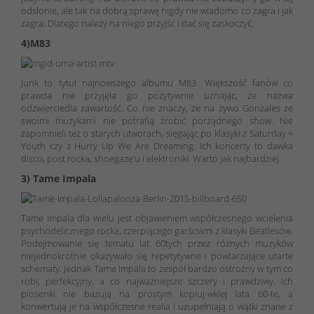
odsłonie, ale tak na dobrą sprawę nigdy nie wiadomo co zagra i jak
zagra. Dlatego należy na niego przyjść i dać się zaskoczyć.
4)M83
Junk to tytuł najnowszego albumu M83. Większość fanów co
prawda nie przyjęła go pozytywnie uznając, że nazwa
odzwierciedla zawartość. Co nie znaczy, że na żywo Gonzales ze
swoimi muzykami nie potrafią zrobić porządnego show. Nie
zapomnieli też o starych utworach, sięgając po klasyki z Saturday =
Youth czy z Hurry Up We Are Dreaming. Ich koncerty to dawka
disco, post rocka, shoegaze’u i elektroniki. Warto jak najbardziej.
3) Tame Impala
Tame Impala dla wielu jest objawieniem współczesnego wcielenia
psychodelicznego rocka, czerpiącego garściami z klasyki Beatlesów.
Podejmowanie się tematu lat 60tych przez różnych muzyków
niejednokrotnie okazywało się repetytywne i powtarzające utarte
schematy. Jednak Tame Impala to zespół bardzo ostrożny w tym co
robi, perfekcyjny, a co najważniejsze szczery i prawdziwy. Ich
piosenki nie bazują na prostym kopiuj-wklej lata 60-te, a
konwertują je na współczesne realia i uzupełniają o wątki znane z