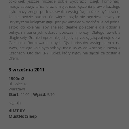
cokolwiek jeszcze możecie sobie wyobrazić. Dzięki kombinacji
mody, zabawy, tańca oraz umiejętności łączenia prawie każdego
stylu muzycznego podczas swoich występów, możesz być pewien,
że nie będzie nudno. Co więcej, nigdy nie będziesz pewny co
usłyszysz na kolejnym gigu. Jest jak kameleon- podróżuje od jednej
zatoki do kolejnej, aby znaleźć idealne połączenie dla oddania
pełnych i barwnych odczuć podczas imprezy. Dlatego uwielbia
długie sety. Granie imprez nie jest jedyną rzeczą jaką zajmuje się w
Czechach. Bookowanie innych DJs i artystów występujących na
żywo, jest jego kolejnym hobby i ma duży wkład w scenę klubową w
Czechach. Oto dMIT.RY! Koleś, który nigdy nie sądził, że zostanie
DJ’em.
3 września 2011
1500m2
ul. Solec 18
Warszawa
Start:
Wjazd:
22:00 |
5/10
zagrają:
dIMT.RY
MustNotSleep