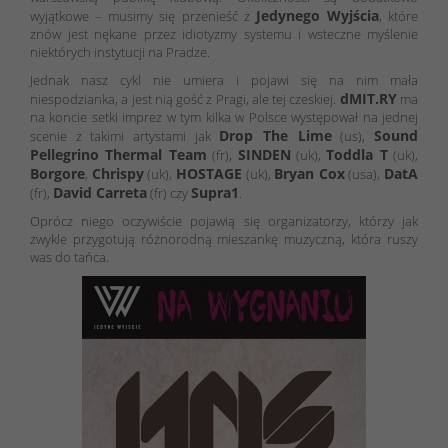
Jedynego Wyjścia
wyjątkowe – musimy się przenieść z
, które
znów jest nękane przez idiotyzmy systemu i wsteczne myślenie
niektórych instytucji na Pradze.
Jednak nasz cykl nie umiera i pojawi się na nim mała
dMIT.RY
niespodzianka, a jest nią gość z Pragi, ale tej czeskiej.
ma
na koncie setki imprez w tym kilka w Polsce występował na jednej
Drop The Lime
Sound
scenie z takimi artystami jak
(us),
Pellegrino Thermal Team
SINDEN
Toddla T
(fr),
(uk),
(uk),
Borgore
Chrispy
HOSTAGE
Bryan Cox
DatA
,
(uk),
(uk),
(usa),
David Carreta
Supra1
(fr),
(fr) czy
.
Oprócz niego oczywiście pojawią się organizatorzy, którzy jak
zwykle przygotują różnorodną mieszankę muzyczną, która ruszy
was do tańca.