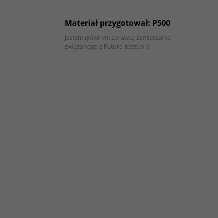
Materiał przygotował: P500
Jestem głównym sprawcą zamieszania
związanego z Future-bass.pl :)