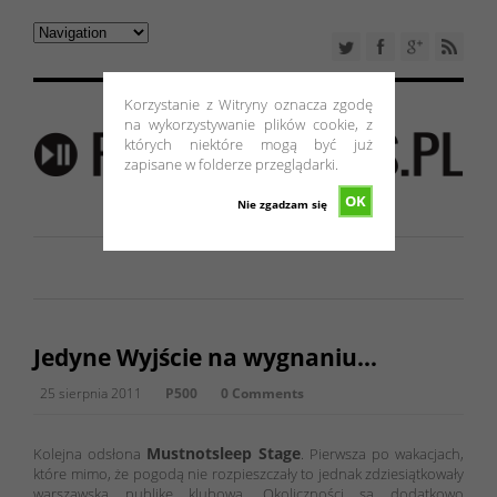
Korzystanie z Witryny oznacza zgodę
na wykorzystywanie plików cookie, z
których niektóre mogą być już
zapisane w folderze przeglądarki.
OK
Nie zgadzam się
Jedyne Wyjście na wygnaniu…
25 sierpnia 2011
P500
0 Comments
Mustnotsleep Stage
Kolejna odsłona
. Pierwsza po wakacjach,
które mimo, że pogodą nie rozpieszczały to jednak zdziesiątkowały
warszawską publikę klubową. Okoliczności są dodatkowo