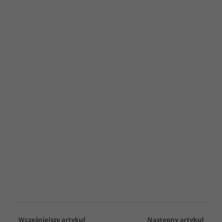
Wcześniejszy artykuł
Następny artykuł