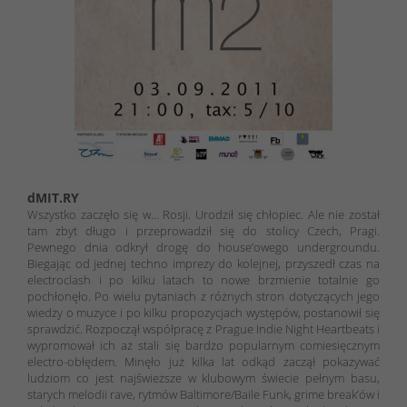
dMIT.RY
Wszystko zaczęło się w… Rosji. Urodził się chłopiec. Ale nie został
tam zbyt długo i przeprowadził się do stolicy Czech, Pragi.
Pewnego dnia odkrył drogę do house’owego undergroundu.
Biegając od jednej techno imprezy do kolejnej, przyszedł czas na
electroclash i po kilku latach to nowe brzmienie totalnie go
pochłonęło. Po wielu pytaniach z różnych stron dotyczących jego
wiedzy o muzyce i po kilku propozycjach występów, postanowił się
sprawdzić. Rozpoczął współpracę z Prague Indie Night Heartbeats i
wypromował ich aż stali się bardzo popularnym comiesięcznym
electro-obłędem. Minęło już kilka lat odkąd zaczął pokazywać
ludziom co jest najświeższe w klubowym świecie pełnym basu,
starych melodii rave, rytmów Baltimore/Baile Funk, grime break’ów i