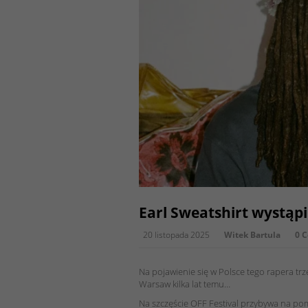
Earl Sweatshirt wystąpi
20 listopada 2025
Witek Bartula
0 
Na pojawienie się w Polsce tego rapera tr
Warsaw kilka lat temu…
Na szczęście OFF Festival przybywa na po