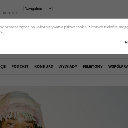
KONTAKT
yny oznacza zgodę na wykorzystywanie plików cookie, z których niektóre mogą
ki.
N
CJE
PODCAST
KONKURS
WYWIADY
FELIETONY
WSPÓŁPR