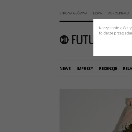
STRONA GŁÓWNA
EKIPA
WSPÓŁPRACA
Korzystanie z Witr
folderze przeglądar
NEWS
IMPREZY
RECENZJE
RELA