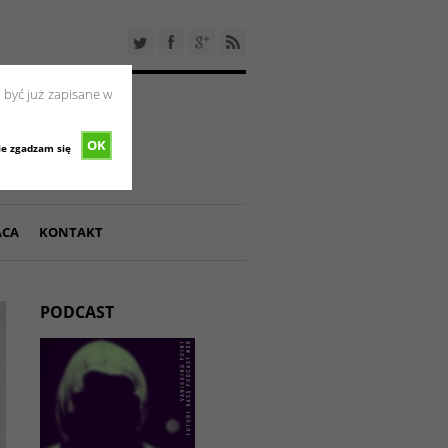
 być już zapisane w
OK
ie zgadzam się
ACA
KONTAKT
PODCAST