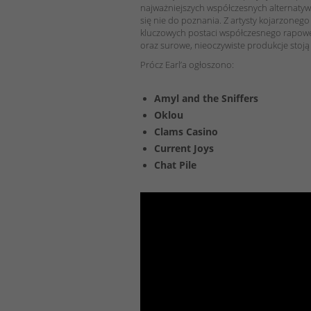
najważniejszych współczesnych alternatyw
się nie do poznania. Z artysty kojarzoneg
kluczowych postaci współczesnego rapowe
oraz surowe, nieoczywiste produkcje stoj
Prócz Earl’a ogłoszono:
Amyl and the Sniffers
Oklou
Clams Casino
Current Joys
Chat Pile