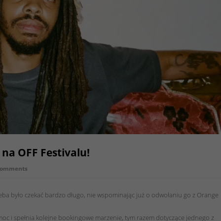
 na OFF Festivalu!
Comments
zeba było czekać bardzo długo, nie wspominając już o odwołaniu go z Orange
moc i spełnia kolejne bookingowe marzenie, tym razem dotyczące jednego z