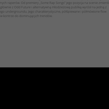
nych raperów. Od premiery „Some Rap Songs” jego pozycja na scenie zmienił
o głównie z Odd Future i alternatywną młodzieżową publiką wyrósł na jedną z
go undergroundu. Jego charakterystyczne, półśpiewane i półmówione flow
ą w kontrze do dominujących trendów.