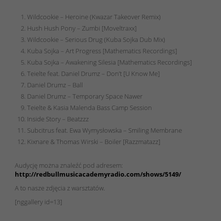
Wildcookie – Heroine (Kwazar Takeover Remix)
Hush Hush Pony – Zumbi [Moveltraxx]
Wildcookie – Serious Drug (Kuba Sojka Dub Mix)
Kuba Sojka – Art Progress [Mathematics Recordings]
Kuba Sojka – Awakening Silesia [Mathematics Recordings]
Teielte feat. Daniel Drumz – Don’t [U Know Me]
Daniel Drumz – Ball
Daniel Drumz – Temporary Space Nawer
Teielte & Kasia Malenda Bass Camp Session
Inside Story – Beatzzz
Subcitrus feat. Ewa Wymysłowska – Smiling Membrane
Kixnare & Thomas Wirski – Boiler [Razzmatazz]
Audycję można znaleźć pod adresem:
http://redbullmusicacademyradio.com/shows/5149/
A to nasze zdjęcia z warsztatów.
[nggallery id=13]