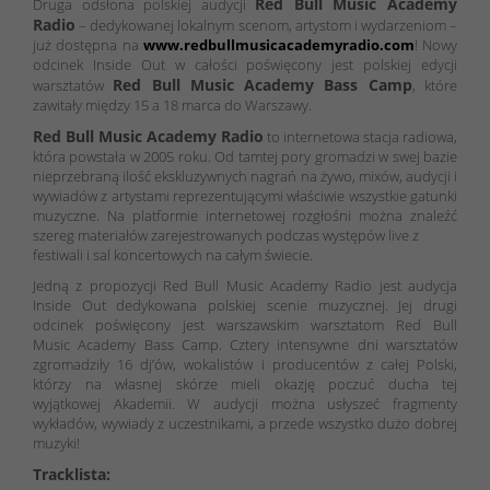
Red Bull Music Academy
Druga odsłona polskiej audycji
Radio
– dedykowanej lokalnym scenom, artystom i wydarzeniom –
już dostępna na
www.redbullmusicacademyradio.com
! Nowy
odcinek Inside Out w całości poświęcony jest polskiej edycji
Red Bull Music Academy Bass Camp
warsztatów
, które
zawitały między 15 a 18 marca do Warszawy.
Red Bull Music Academy Radio
to internetowa stacja radiowa,
która powstała w 2005 roku. Od tamtej pory gromadzi w swej bazie
nieprzebraną ilość ekskluzywnych nagrań na żywo, mixów, audycji i
wywiadów z artystami reprezentującymi właściwie wszystkie gatunki
muzyczne. Na platformie internetowej rozgłośni można znaleźć
szereg materiałów zarejestrowanych podczas występów live z
festiwali i sal koncertowych na całym świecie.
Jedną z propozycji Red Bull Music Academy Radio jest audycja
Inside Out dedykowana polskiej scenie muzycznej. Jej drugi
odcinek poświęcony jest warszawskim warsztatom Red Bull
Music Academy Bass Camp. Cztery intensywne dni warsztatów
zgromadziły 16 dj’ów, wokalistów i producentów z całej Polski,
którzy na własnej skórze mieli okazję poczuć ducha tej
wyjątkowej Akademii. W audycji można usłyszeć fragmenty
wykładów, wywiady z uczestnikami, a przede wszystko dużo dobrej
muzyki!
Tracklista: