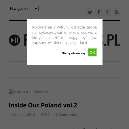
Korzystanie z Witryny oznacza zgodę
na wykorzystywanie plików cookie, z
których niektóre mogą być już
zapisane w folderze przeglądarki.
OK
Nie zgadzam się
Inside Out Poland vol.2
7 kwietnia 2012
P500
0 Comments