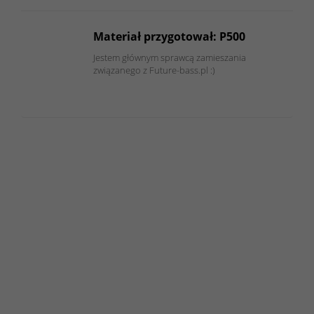
Materiał przygotował: P500
Jestem głównym sprawcą zamieszania
związanego z Future-bass.pl :)