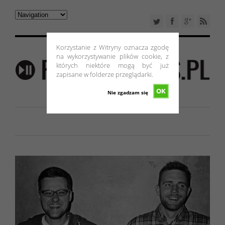
Korzystanie z Witryny oznacza zgodę
na wykorzystywanie plików cookie, z
których niektóre mogą być już
zapisane w folderze przeglądarki.
OK
Nie zgadzam się