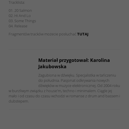
Tracklista:
01. 20 Salmon
02. Hi And Lo
03. Some Things
04. Release
Fragmentów tracków możecie posłuchać
TUTAJ
Materiał przygotował: Karolina
Jakubowska
Zagubiona w dźwięku. Specjalistka w tańczeniu
do południa. Pasjonat odkrywania nowych
dźwięków w muzyce elektronicznej. Od 2004 roku
w burzliwym związku z house'm, techno i minimalem. Ciągle jej
mało i od czasu do czasu wchodzi w romanse z drum and bassem i
dubstepem.