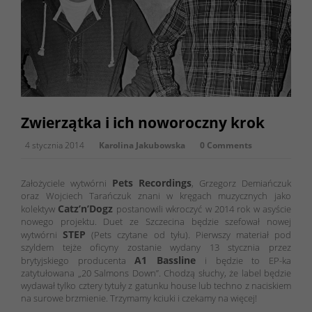
Zwierzątka i ich noworoczny krok
4 stycznia 2014
Karolina Jakubowska
0 Comments
Pets Recordings
Założyciele wytwórni
, Grzegorz Demiańczuk
oraz Wojciech Tarańczuk znani w kręgach muzycznych jako
Catz’n’Dogz
kolektyw
postanowili wkroczyć w 2014 rok w asyście
nowego projektu. Duet ze Szczecina będzie szefował nowej
STEP
wytwórni
(Pets czytane od tyłu). Pierwszy materiał pod
szyldem tejże oficyny zostanie wydany 13 stycznia przez
A1 Bassline
brytyjskiego producenta
i będzie to EP-ka
zatytułowana „20 Salmons Down”. Chodzą słuchy, że label będzie
wydawał tylko cztery tytuły z gatunku house lub techno z naciskiem
na surowe brzmienie. Trzymamy kciuki i czekamy na więcej!