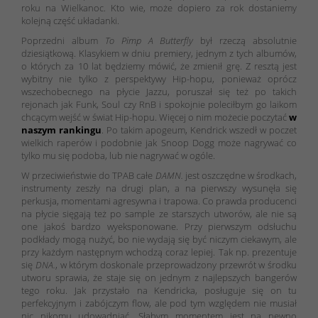
roku na Wielkanoc. Kto wie, może dopiero za rok dostaniemy
kolejną część układanki.
Poprzedni album
To Pimp A Butterfly
był rzeczą absolutnie
dziesiątkową. Klasykiem w dniu premiery, jednym z tych albumów,
o których za 10 lat będziemy mówić, że zmienił grę. Z resztą jest
wybitny nie tylko z perspektywy Hip-hopu, ponieważ oprócz
wszechobecnego na płycie Jazzu, poruszał się też po takich
rejonach jak Funk, Soul czy RnB i spokojnie poleciłbym go laikom
chcącym wejść w świat Hip-hopu. Więcej o nim możecie poczytać
w
naszym rankingu
. Po takim apogeum, Kendrick wszedł w poczet
wielkich raperów i podobnie jak Snoop Dogg może nagrywać co
tylko mu się podoba, lub nie nagrywać w ogóle.
W przeciwieństwie do TPAB całe
DAMN.
jest oszczędne w środkach,
instrumenty zeszły na drugi plan, a na pierwszy wysunęła się
perkusja, momentami agresywna i trapowa. Co prawda producenci
na płycie sięgają też po sample ze starszych utworów, ale nie są
one jakoś bardzo wyeksponowane. Przy pierwszym odsłuchu
podkłady mogą nużyć, bo nie wydają się być niczym ciekawym, ale
przy każdym następnym wchodzą coraz lepiej. Tak np. prezentuje
się
DNA.
, w którym doskonale przeprowadzony przewrót w środku
utworu sprawia, że staje się on jednym z najlepszych bangerów
tego roku. Jak przystało na Kendricka, posługuje się on tu
perfekcyjnym i zabójczym flow, ale pod tym względem nie musiał
nic nikomu udowadniać. Słabym momentem jest na pewno