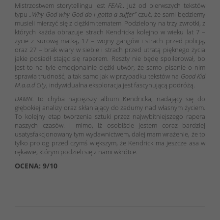
Mistrzostwem storytellingu jest
FEAR.
. Już od pierwszych tekstów
typu
„Why God why God do i gotta a suffer”
czuć, że sami będziemy
musieli mierzyć się z ciężkim tematem. Podzielony na trzy zwrotki, z
których każda obrazuje strach Kendricka kolejno w wieku lat 7 –
życie z surową matką, 17 – wojny gangów i strach przed policją,
oraz 27 – brak wiary w siebie i strach przed utratą pięknego życia
jakie posiadł stając się raperem. Reszty nie będę spoilerował, bo
jest to na tyle emocjonalnie ciężki utwór, że samo pisanie o nim
sprawia trudność, a tak samo jak w przypadku tekstów na
Good Kid
M.a.a.d City
, indywidualna eksploracja jest fascynującą podróżą.
DAMN.
to chyba najcięższy album Kendricka, nadający się do
głębokiej analizy oraz skłaniający do zadumy nad własnym życiem.
To kolejny etap tworzenia sztuki przez najwybitniejszego rapera
naszych czasów. I mimo, iż osobiście jestem coraz bardziej
usatysfakcjonowany tym wydawnictwem, dalej mam wrażenie, że to
tylko prolog przed czymś większym, że Kendrick ma jeszcze asa w
rękawie, którym podzieli się z nami wkrótce.
OCENA: 9/10