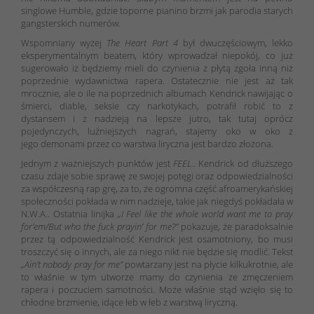
singlowe Humble, gdzie toporne pianino brzmi jak parodia starych
gangsterskich numerów.
Wspomniany wyżej
The Heart Part 4
był dwuczęściowym, lekko
eksperymentalnym beatem, który wprowadzał niepokój, co już
sugerowało iż będziemy mieli do czynienia z płytą zgoła inną niż
poprzednie wydawnictwa rapera. Ostatecznie nie jest aż tak
mrocznie, ale o ile na poprzednich albumach Kendrick nawijając o
śmierci, diable, seksie czy narkotykach, potrafił robić to z
dystansem i z nadzieją na lepsze jutro, tak tutaj oprócz
pojedynczych, luźniejszych nagrań, stajemy oko w oko z
jego demonami przez co warstwa liryczna jest bardzo złożona.
Jednym z ważniejszych punktów jest
FEEL.
. Kendrick od dłuższego
czasu zdaje sobie sprawę ze swojej potęgi oraz odpowiedzialności
za współczesną rap grę, za to, że ogromna część afroamerykańskiej
społeczności pokłada w nim nadzieje, takie jak niegdyś pokładała w
N.W.A.. Ostatnia linijka
„I Feel like the whole world want me to pray
for’em/But who the fuck prayin’ for me?”
pokazuje, że paradoksalnie
przez tą odpowiedzialność Kendrick jest osamotniony, bo musi
troszczyć się o innych, ale za niego nikt nie będzie się modlić. Tekst
„Ain’t nobody pray for me”
powtarzany jest na płycie kilkukrotnie, ale
to właśnie w tym utworze mamy do czynienia ze zmęczeniem
rapera i poczuciem samotności. Może właśnie stąd wzięło się to
chłodne brzmienie, idące łeb w łeb z warstwą liryczną.