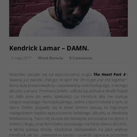
Kendrick Lamar – DAMN.
2 maja 2017
Witek Bartula
0 Comments
Wszystko zaczęło się od wypuszczenia singla
The Heart Part 4
i
sławnej już zwrotki
„Y’all got ’til April the 7th to get y’all shit together”,
która była przepowiednią i zapowiedzią nadchodzącego, trzeciego
albumu Lamara. Premiera
DAMN.
odbyła się jednak w Wielki Piątek
co dało pole do wielu spekulacji czy Kendrick aby nie szykuje
czegoś większego i konceptualnego. Jedna z teorii mówiła o tym, że
skoro
DAMN.
pojawiło się w dzień śmierci Jezusa, to logicznym
następstwem będzie wypuszczenie kolejnego albumu w Niedzielę
Wielkanocną. Teorii tej służyła też tematyka poruszana na płycie o
śmierci i Bogu, oraz końcówka pierwszego na liście utworu
BLOOD.
,
w której padają strzały. Osobiście obstawiałem na jakiś większy
mindfuck jak np. zawieszenie kariery i powrót rapera w przyszłym