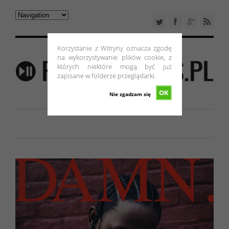
Korzystanie z Witryny oznacza zgodę
na wykorzystywanie plików cookie, z
których niektóre mogą być już
zapisane w folderze przeglądarki.
OK
Nie zgadzam się