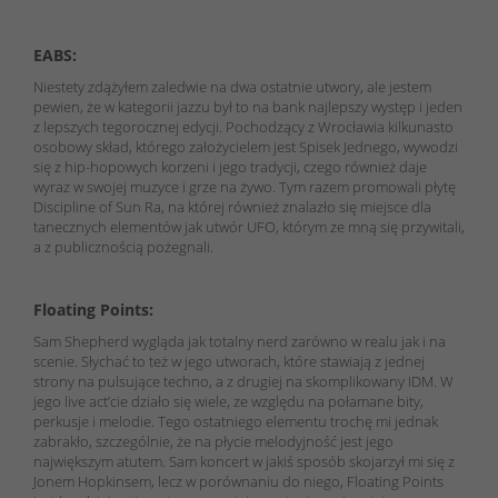
EABS:
Niestety zdążyłem zaledwie na dwa ostatnie utwory, ale jestem
pewien, że w kategorii jazzu był to na bank najlepszy występ i jeden
z lepszych tegorocznej edycji. Pochodzący z Wrocławia kilkunasto
osobowy skład, którego założycielem jest Spisek Jednego, wywodzi
się z hip-hopowych korzeni i jego tradycji, czego również daje
wyraz w swojej muzyce i grze na żywo. Tym razem promowali płytę
Discipline of Sun Ra, na której również znalazło się miejsce dla
tanecznych elementów jak utwór UFO, którym ze mną się przywitali,
a z publicznością pożegnali.
Floating Points:
Sam Shepherd wygląda jak totalny nerd zarówno w realu jak i na
scenie. Słychać to też w jego utworach, które stawiają z jednej
strony na pulsujące techno, a z drugiej na skomplikowany IDM. W
jego live act’cie działo się wiele, ze względu na połamane bity,
perkusje i melodie. Tego ostatniego elementu trochę mi jednak
zabrakło, szczególnie, że na płycie melodyjność jest jego
największym atutem. Sam koncert w jakiś sposób skojarzył mi się z
Jonem Hopkinsem, lecz w porównaniu do niego, Floating Points