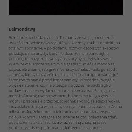
Belmondawg:
Belmondo to chodzący mem. To znaczy ze swojego memizmu
wyrzeźbił zupełnie nowy styl, który stworzony jest bez napinki i na
totalnym spontanie. A po dodaniu różnych osobistych ekscesów
powstaje obraz artysty, który nie dość, że ma nieprzeciętną
personę, to muzycznie tworzy abstrakcyjny i oryginalny świat.
Wiem, że wielu może się z tym nie zgadzać i mieć Belmondo za
pajaca, ale w samej rap grze można by odnaleźć wielu gorszych
klaunów, którzy muzycznie nie mają nic do zaproponowania. Już
samo rozkminianie przed koncertem czy Belmondziak w ogóle
wyjdzie na scenie, czy nie przećpał się gdzieś na backstage’u,
dodawało całemu wydarzeniu aurę tajemniczości. Sam jego live
może być trochę rozczarowaniem, bo pomimo iż jego głos jest
mocny i przebija się przez bit, to jednak słychać, że ścieżka wokalu
nie została usunięta więc mamy do czynienia z playbackiem. Ale na
miłość boską, Belmondo to tak komiczny kabareciarz, że przez
połowę koncertu słysząc te absurdalne teksty i połączenia zdań,
dostawałem ataku śmiechu, a wraz ze mną znaczna część
publiczności. Istny performance, którego nie zapomnę.