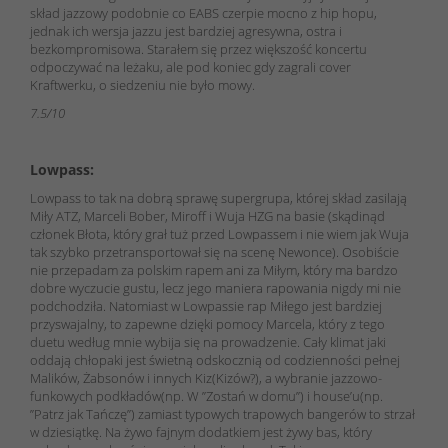
skład jazzowy podobnie co EABS czerpie mocno z hip hopu,
jednak ich wersja jazzu jest bardziej agresywna, ostra i
bezkompromisowa. Starałem się przez większość koncertu
odpoczywać na leżaku, ale pod koniec gdy zagrali cover
Kraftwerku, o siedzeniu nie było mowy.
7.5/10
Lowpass:
Lowpass to tak na dobrą sprawę supergrupa, której skład zasilają
Miły ATZ, Marceli Bober, Miroff i Wuja HZG na basie (skądinąd
członek Błota, który grał tuż przed Lowpassem i nie wiem jak Wuja
tak szybko przetransportował się na scenę Newonce). Osobiście
nie przepadam za polskim rapem ani za Miłym, który ma bardzo
dobre wyczucie gustu, lecz jego maniera rapowania nigdy mi nie
podchodziła. Natomiast w Lowpassie rap Miłego jest bardziej
przyswajalny, to zapewne dzięki pomocy Marcela, który z tego
duetu według mnie wybija się na prowadzenie. Cały klimat jaki
oddają chłopaki jest świetną odskocznią od codzienności pełnej
Malików, Żabsonów i innych Kiz(Kizów?), a wybranie jazzowo-
funkowych podkładów(np. W ”Zostań w domu”) i house’u(np.
”Patrz jak Tańczę”) zamiast typowych trapowych bangerów to strzał
w dziesiątkę. Na żywo fajnym dodatkiem jest żywy bas, który