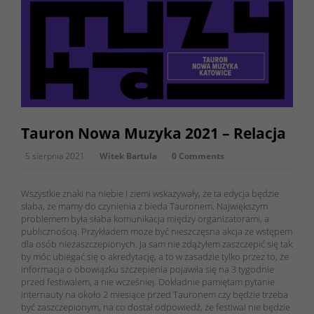
Tauron Nowa Muzyka 2021 – Relacja
5 sierpnia 2021
Witek Bartula
0 Comments
Wszystkie znaki na niebie i ziemi wskazywały, że ta edycja będzie
słaba, że mamy do czynienia z bieda Tauronem. Największym
problemem była słaba komunikacja między organizatorami, a
publicznością. Przykładem może być nieszczęsna akcja ze wstępem
dla osób niezaszczepionych. Ja sam nie zdążyłem zaszczepić się tak
by móc ubiegać się o akredytację, a to w zasadzie tylko przez to, że
informacja o obowiązku szczepienia pojawiła się na 3 tygodnie
przed festiwalem, a nie wcześniej. Dokładnie pamiętam pytanie
internauty na około 2 miesiące przed Tauronem czy będzie trzeba
być zaszczepionym, na co dostał odpowiedź, że festiwal nie będzie