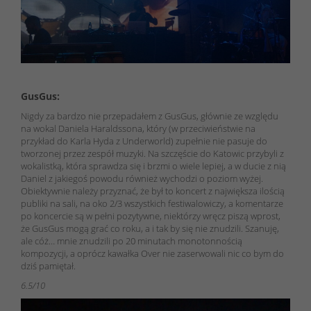
GusGus:
Nigdy za bardzo nie przepadałem z GusGus, głównie ze względu
na wokal Daniela Haraldssona, który (w przeciwieństwie na
przykład do Karla Hyda z Underworld) zupełnie nie pasuje do
tworzonej przez zespół muzyki. Na szczęście do Katowic przybyli z
wokalistką, która sprawdza się i brzmi o wiele lepiej, a w ducie z nią
Daniel z jakiegoś powodu również wychodzi o poziom wyżej.
Obiektywnie należy przyznać, że był to koncert z największa ilością
publiki na sali, na oko 2/3 wszystkich festiwalowiczy, a komentarze
po koncercie są w pełni pozytywne, niektórzy wręcz piszą wprost,
że GusGus mogą grać co roku, a i tak by się nie znudzili. Szanuję,
ale cóż… mnie znudzili po 20 minutach monotonnością
kompozycji, a oprócz kawałka Over nie zaserwowali nic co bym do
dziś pamiętał.
6.5/10