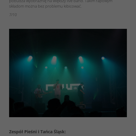
pobudza wyobraźnię na większy live band. Takim rapowym
składom można bez problemu kibicować.
7/10
Zespół Pieśni i Tańca Śląsk: