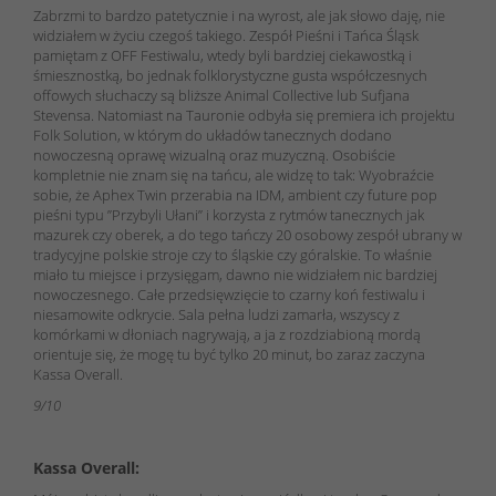
Zabrzmi to bardzo patetycznie i na wyrost, ale jak słowo daję, nie
widziałem w życiu czegoś takiego. Zespół Pieśni i Tańca Śląsk
pamiętam z OFF Festiwalu, wtedy byli bardziej ciekawostką i
śmiesznostką, bo jednak folklorystyczne gusta współczesnych
offowych słuchaczy są bliższe Animal Collective lub Sufjana
Stevensa. Natomiast na Tauronie odbyła się premiera ich projektu
Folk Solution, w którym do układów tanecznych dodano
nowoczesną oprawę wizualną oraz muzyczną. Osobiście
kompletnie nie znam się na tańcu, ale widzę to tak: Wyobraźcie
sobie, że Aphex Twin przerabia na IDM, ambient czy future pop
pieśni typu ”Przybyli Ułani” i korzysta z rytmów tanecznych jak
mazurek czy oberek, a do tego tańczy 20 osobowy zespół ubrany w
tradycyjne polskie stroje czy to śląskie czy góralskie. To właśnie
miało tu miejsce i przysięgam, dawno nie widziałem nic bardziej
nowoczesnego. Całe przedsięwzięcie to czarny koń festiwalu i
niesamowite odkrycie. Sala pełna ludzi zamarła, wszyscy z
komórkami w dłoniach nagrywają, a ja z rozdziabioną mordą
orientuje się, że mogę tu być tylko 20 minut, bo zaraz zaczyna
Kassa Overall.
9/10
Kassa Overall: