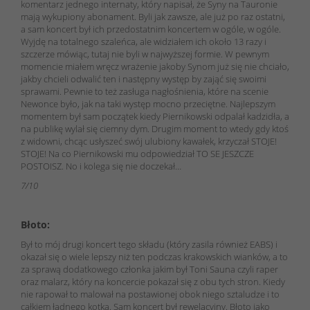
komentarz jednego internaty, który napisał, że Syny na Tauronie
mają wykupiony abonament. Byli jak zawsze, ale już po raz ostatni,
a sam koncert był ich przedostatnim koncertem w ogóle, w ogóle.
Wyjdę na totalnego szaleńca, ale widziałem ich około 13 razy i
szczerze mówiąc, tutaj nie byli w najwyższej formie. W pewnym
momencie miałem wręcz wrażenie jakoby Synom już się nie chciało,
jakby chcieli odwalić ten i następny występ by zająć się swoimi
sprawami. Pewnie to też zasługa nagłośnienia, które na scenie
Newonce było, jak na taki występ mocno przeciętne. Najlepszym
momentem był sam początek kiedy Piernikowski odpalał kadzidła, a
na publikę wylał się ciemny dym. Drugim moment to wtedy gdy ktoś
z widowni, chcąc usłyszeć swój ulubiony kawałek, krzyczał STOJE!
STOJE! Na co Piernikowski mu odpowiedział TO SE JESZCZE
POSTOISZ. No i kolega się nie doczekał…
7/10
Błoto:
Był to mój drugi koncert tego składu (który zasila również EABS) i
okazał się o wiele lepszy niż ten podczas krakowskich wianków, a to
za sprawą dodatkowego członka jakim był Toni Sauna czyli raper
oraz malarz, który na koncercie pokazał się z obu tych stron. Kiedy
nie rapował to malował na postawionej obok niego sztaludze i to
całkiem ładnego kotka. Sam koncert był rewelacyjny. Błoto jako