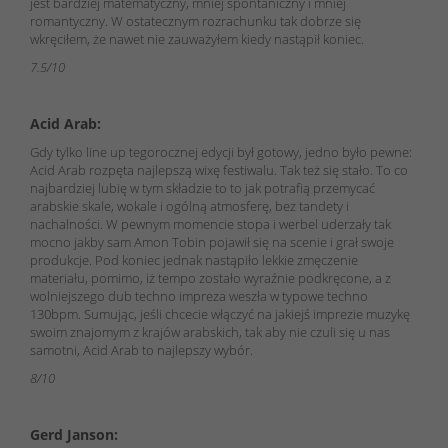
jest bardziej matematyczny, mniej spontaniczny i mniej
romantyczny. W ostatecznym rozrachunku tak dobrze się
wkręciłem, że nawet nie zauważyłem kiedy nastąpił koniec.
7.5/10
Acid Arab:
Gdy tylko line up tegorocznej edycji był gotowy, jedno było pewne:
Acid Arab rozpęta najlepszą wixę festiwalu. Tak też się stało. To co
najbardziej lubię w tym składzie to to jak potrafią przemycać
arabskie skale, wokale i ogólną atmosferę, bez tandety i
nachalności. W pewnym momencie stopa i werbel uderzały tak
mocno jakby sam Amon Tobin pojawił się na scenie i grał swoje
produkcje. Pod koniec jednak nastąpiło lekkie zmęczenie
materiału, pomimo, iż tempo zostało wyraźnie podkręcone, a z
wolniejszego dub techno impreza weszła w typowe techno
130bpm. Sumując, jeśli chcecie włączyć na jakiejś imprezie muzykę
swoim znajomym z krajów arabskich, tak aby nie czuli się u nas
samotni, Acid Arab to najlepszy wybór.
8/10
Gerd Janson: