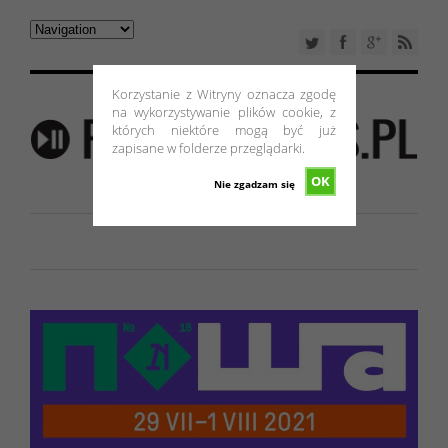
Korzystanie z Witryny oznacza zgodę
na wykorzystywanie plików cookie, z
których niektóre mogą być już
zapisane w folderze przeglądarki.
OK
Nie zgadzam się