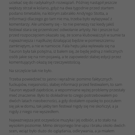
uciekać się do radykalnych rozwiązań. Później nastąpił jeszcze
większy strzał w kolano, gdyż na dwa tygodnie przed startem
podano timetable, na którym zabrakło Andy’ego Stotta, a
informacji dlaczego go tam nie ma, trzeba było wyłapywać z
komentarzy. Ale umówmy się – to nie pierwszy raz kiedy jakiś
festiwal stara się przemilczeć odwołanie artysty. No i jeszcze tuż
przed rozpoczęciem okazało się, że scena klubowa(czyli w sumie ta
najważniejsza i najdłużej działająca) będzie w pomieszczeniu
zamkniętym, a nie w namiocie. Fala hejtu jaka wylewała się na
Tauron była tak potężna, iż bałem się, że będę jedną z nielicznych
osób jakie się na nim pojawią, a te zapowiedzi słabej edycji przez
komentujących okażą się rzeczywistością.
Na szczęście tak nie było.
Trzeba powiedzieć to jasno i wyraźnie: pomimo faktycznych
fuckupów, niejasności, słabej informacji przed festiwalem, to sam
Tauron wypadł zajebiście, a wspomniane wyżej problemy przestały
mieć znaczenie. Było to dokładnie to czego potrzebowałem po
dwóch latach nieobecności, a gdy dostałem opaskę to poczułem
się jak w domu, tak jakby ten festiwal nigdy się nie skończył, a ja
nigdy z niego nie wyszedłem.
Najważniejsza jest oczywiście muzyka i jej odbiór, a to stało na
wysokim poziomie. Mimo skrojonego line upu i braku około dwóch
scen, wciąż było dużo do oglądania, odkrywania, a ja miałem