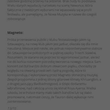
zaledwie godzinę przerwy na jedzenie. Brak nudy to podstawa.
Wielu starych wyjadaczy narzekało na scenę Newonce, która
faktycznie z niektórymi wyborami nie wpasowała się w profil
festiwalu, ale pamiętajmy, że Nowa Muzyka w nazwie do czegoś
zobowiązuje.
Magneto:
Próba przeniesienia publiki z klubu festiwalowego jakim są
Sztauwajery, na nowy klub jakim jest Jazbar, okazała się dla mnie
nieudana. Miejsce jest niezłe, ale jednak nieporównywalnie słabsze
do Sztauwajerów położonych w pięknej okolicy Trzech Stawów.
Rozumiem, że starano się poprzez to wypromować Jazbar, ale też
nie do końca rozumiem potrzebę tworzenia nowego miejsca. Sam
koncert zaś był bardzo dobrym otwarciem piątku, chociażby ze
względu na otwartą przestrzeń i ładną pogodę, które to
korespondują z wykonywaną przez Magneto słoneczną muzyką.
Zespół przypomina z jednej strony gitarowe klimaty Khruangbin, a
z drugiej jazzujący Badbadnotgood, a dzięki dodanemu
wibrafonowi, nad całością unosi się klimat Roya Ayersa. Wielka
szkoda, że w Polsce mamy mało takich bandów lub są słabo
promowane, natomiast cieszy, że Tauron dalej wykazuje nimi
zainteresowanie.
7.5/10