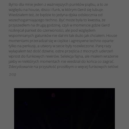
Był to dla mnie jeden z ważniejszych punktów piątku, a to ze
względu na house, disco i funk, w którym Gerd się lubuje.
Wiedziałem też, że będzie to jedyna djska odskocznia od
wszechogarniającego techno. Być może była to kwestia, że
przyszedłem na drugą godzinę, czyli w momencie gdzie Gerd
rozkręcał parkiet do czerwoności, ale pod względem
wspomnianych gatunków nie dał mi tak dużo jak chciałem. House
momentami przeradzał się w ciężkie i agresywne techno oparte
tylko na perkusji, a utwory w secie były rozwleczone. Parę razy
wyłapałem też dość dziwne, ostre przejścia z mocnych uderzeń
wprost do funkowych rewirów. Selekcja fajna, ale miałem wrażenie
jakby w niektórych momentach nie wiedział do końca co zagrać.
Zdecydowanie na przyszłość prosiłbym o więcej funkowych setów!
7/10