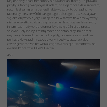
Mój osobisty headliner soboty nie zawiódł ani trochę. Co prawda
przybył z trochę okrojonym składem, bo z djem oraz klawiszowcem,
natomiast sam gra na perkusji także wciąż był to porządny live.
Można by rzec, że wśród całego tego polskiego rapu, Kassa jawił
się jako objawienie. Jego umiejętności w samym flow przewyższały
niemal wszystko co działo się na scenie Newonce, raz łamał rytm,
innym razem używał autotune’a, by chwilę później po prostu
śpiewać. Cały live był zresztą mocno spontaniczny, bo oprócz
regularnych kawałków znanych z płyty, pojawiały się solówki na
perkusji, klawiszach i rozbudowany freestyle. Jazzujący vibe
zawdzięczać można też wizualizacjom, a raczej puszczonemu na
ekranie koncertowi Miles’a Davis’a.
8/10