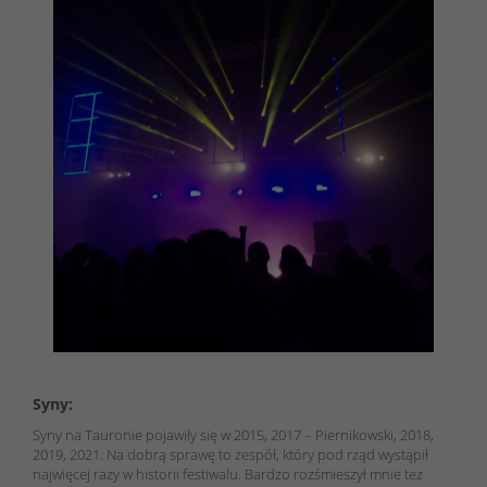
Syny:
Syny na Tauronie pojawiły się w 2015, 2017 – Piernikowski, 2018,
2019, 2021. Na dobrą sprawę to zespół, który pod rząd wystąpił
najwięcej razy w historii festiwalu. Bardzo rozśmieszył mnie tez