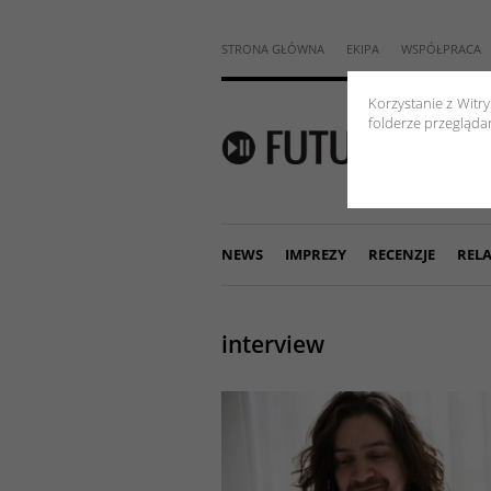
STRONA GŁÓWNA
EKIPA
WSPÓŁPRACA
Korzystanie z Witr
folderze przeglądar
NEWS
IMPREZY
RECENZJE
RELA
interview