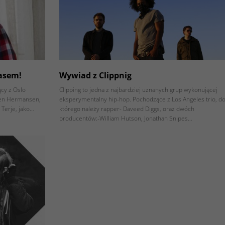
asem!
Wywiad z Clippnig
cy z Oslo
Clipping to jedna z najbardziej uznanych grup wykonującej
oen Hermansen,
eksperymentalny hip-hop. Pochodzące z Los Angeles trio, d
 Terje, jako…
którego należy rapper- Daveed Diggs, oraz dwóch
producentów:-William Hutson, Jonathan Snipes…