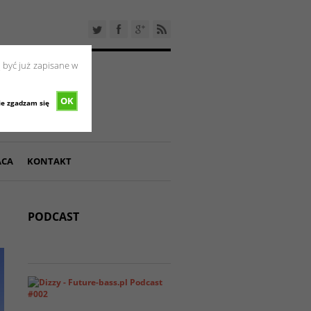
 być już zapisane w
OK
ie zgadzam się
ACA
KONTAKT
PODCAST