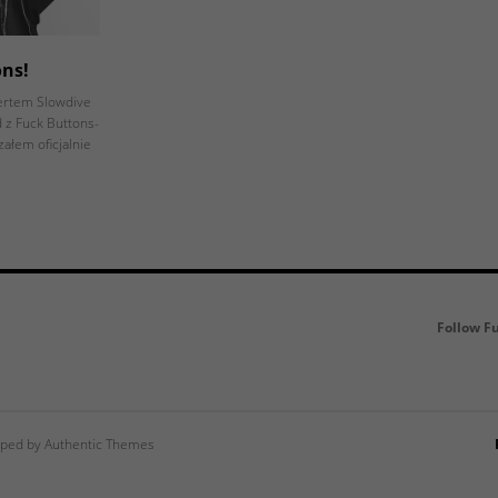
ons!
ertem Slowdive
 z Fuck Buttons-
ałem oficjalnie
Follow F
ped by Authentic Themes