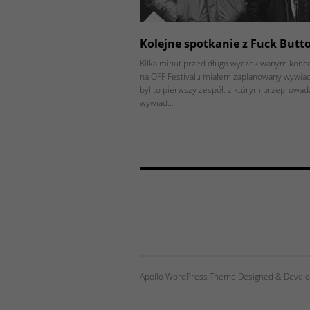
Kolejne spotkanie z Fuck Butt
Kilka minut przed długo wyczekiwanym konc
na OFF Festivalu miałem zaplanowany wywiad
był to pierwszy zespół, z którym przeprowadz
wywiad…
Apollo WordPress Theme Designed & Develo