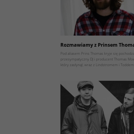
Rozmawiamy z Prinsem Thom
Pod aliasem Prins Thomas kryje się pochodzą
przesympatyczny DJ i producent Thomas M
który zasłynął, wraz z Lindstromem i Toddem