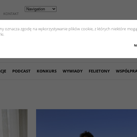
KONTAKT
yny oznacza zgodę na wykorzystywanie plików cookie, z których niektóre mogą
ki.
N
CJE
PODCAST
KONKURS
WYWIADY
FELIETONY
WSPÓŁPR