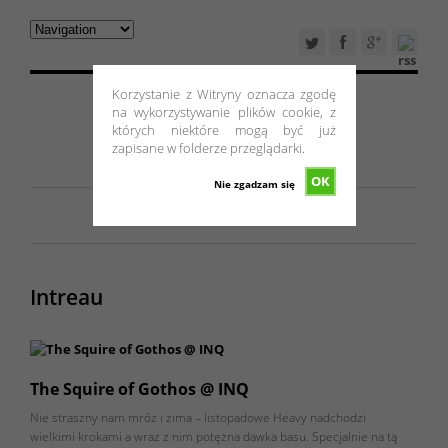
Korzystanie z Witryny oznacza zgodę
na wykorzystywanie plików cookie, z
których niektóre mogą być już
zapisane w folderze przeglądarki.
OK
Nie zgadzam się
Intreau
The Squire of Gothos @ INQ
Nie straszny nam mróz i zima – listopadowe Heavy nadchodzi
wielkimi krokami a wraz z nim potężna dawka basu. Specjalnie na tą