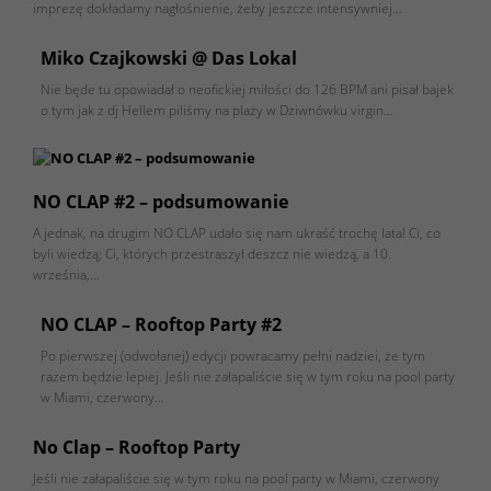
imprezę dokładamy nagłośnienie, żeby jeszcze intensywniej…
Miko Czajkowski @ Das Lokal
Nie będe tu opowiadał o neofickiej miłości do 126 BPM ani pisał bajek
o tym jak z dj Hellem piliśmy na plaży w Dziwnówku virgin…
NO CLAP #2 – podsumowanie
A jednak, na drugim NO CLAP udało się nam ukraść trochę lata! Ci, co
byli wiedzą; Ci, których przestraszył deszcz nie wiedzą, a 10.
września,…
NO CLAP – Rooftop Party #2
Po pierwszej (odwołanej) edycji powracamy pełni nadziei, że tym
razem będzie lepiej. Jeśli nie załapaliście się w tym roku na pool party
w Miami, czerwony…
No Clap – Rooftop Party
Jeśli nie załapaliście się w tym roku na pool party w Miami, czerwony