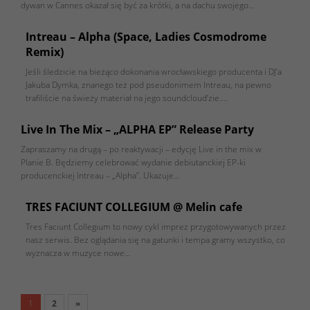
dywan w Cannes okazał się być za krótki, a na dachu swojego…
Intreau – Alpha (Space, Ladies Cosmodrome
Remix)
Jeśli śledzicie na bieżąco dokonania wrocławskiego producenta i DJ’a
Jakuba Dymka, znanego też pod pseudonimem Intreau, na pewno
trafiliście na świeży materiał na jego soundcloud’zie….
Live In The Mix – „ALPHA EP” Release Party
Zapraszamy na drugą – po reaktywacji – edycję Live in the mix w
Planie B. Będziemy celebrować wydanie debiutanckiej EP-ki
producenckiej Intreau – „Alpha”. Ukazuje…
TRES FACIUNT COLLEGIUM @ Melin cafe
Tres Faciunt Collegium to nowy cykl imprez przygotowywanych przez
nasz serwis. Bez oglądania się na gatunki i tempa gramy wszystko, co
wyznacza w muzyce nowe…
1
2
»