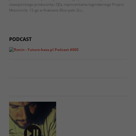
nowojorskiego producenta i DJ’a, reprezentanta legendarnego Project
Mooncircle. 15-go w Krakowie (Rozrywki 3) z…
PODCAST