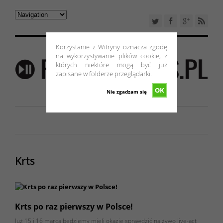
Korzystanie z Witryny oznacza zgodę
na wykorzystywanie plików cookie, z
których niektóre mogą być już
zapisane w folderze przeglądarki.
OK
Nie zgadzam się
Krts
Krts po raz pierwszy w Polsce!
Już 15 i 16 marca będziemy mieli okazję sprawdzić na żywo live-act