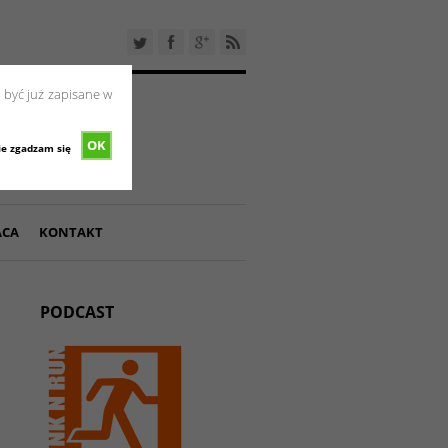
 być już zapisane w
OK
ie zgadzam się
ACA
KONTAKT
PODCAST