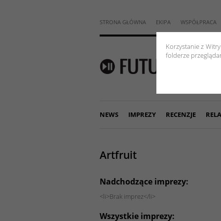
STRONA GŁÓWNA
EKIPA
WSPÓŁPRACA
Korzystanie z Witr
folderze przeglądar
NEWS
IMPREZY
RECENZJE
RELA
Artfruit
Nadchodzące imprezy:
<li>Brak imprez</li>
Wszystkie imprezy: