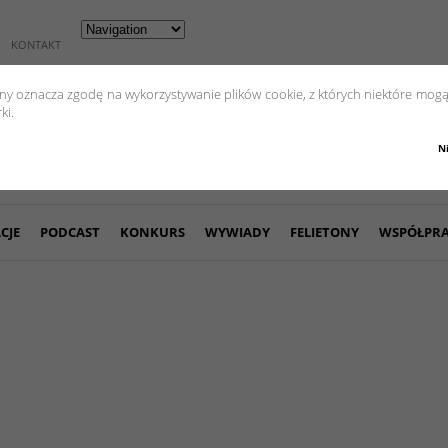
KONTAKT
yny oznacza zgodę na wykorzystywanie plików cookie, z których niektóre mogą
ki.
N
CJE
PODCAST
KONKURS
WYWIADY
FELIETONY
WSPÓŁPR