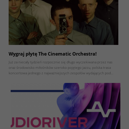
Wygraj płytę The Cinematic Orchestra!
Już za niecały tydzień rozpocznie się długo wyczekiwana przez nas
oraz środowisko miłośników szeroko pojętego jazzu, polska trasa
koncertowa jednego z najważniejszych zespołów wydających pod…