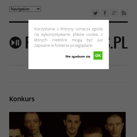
Korzystanie z Witryny oznacza zgodę
na wykorzystywanie plików cookie, z
których niektóre mogą być już
zapisane w folderze przeglądarki.
OK
Nie zgadzam się
Konkurs