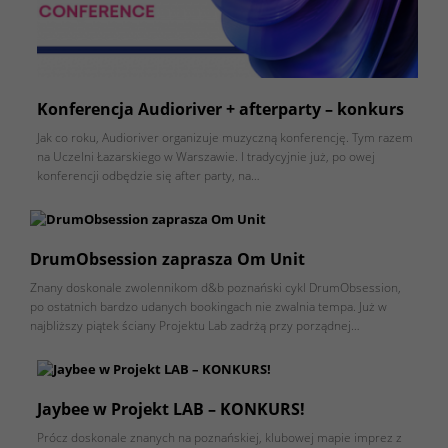
Konferencja Audioriver + afterparty – konkurs
Jak co roku, Audioriver organizuje muzyczną konferencję. Tym razem
na Uczelni Łazarskiego w Warszawie. I tradycyjnie już, po owej
konferencji odbędzie się after party, na…
DrumObsession zaprasza Om Unit
Znany doskonale zwolennikom d&b poznański cykl DrumObsession,
po ostatnich bardzo udanych bookingach nie zwalnia tempa. Już w
najbliższy piątek ściany Projektu Lab zadrżą przy porządnej…
Jaybee w Projekt LAB – KONKURS!
Prócz doskonale znanych na poznańskiej, klubowej mapie imprez z