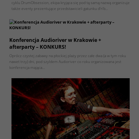
cyklu DrumObsession, ekipa kryjąca się pod tą samą nazwą organizuje
także eventy prezentujące przedstawicieli gatunku d’n’b…
Konferencja Audioriver w Krakowie +
afterparty – KONKURS!
Oprócz czystej zabawy na płockiej plaży przez całe dwa (a w tym roku
nawet trzy) dni, pod szyldem Audioriver co roku organizowana jest
konferencja mająca…