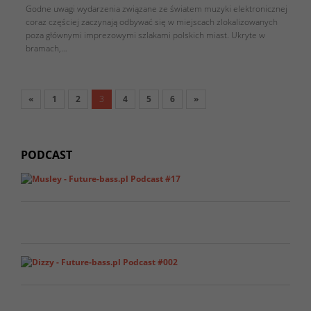
Godne uwagi wydarzenia związane ze światem muzyki elektronicznej
coraz częściej zaczynają odbywać się w miejscach zlokalizowanych
poza głównymi imprezowymi szlakami polskich miast. Ukryte w
bramach,…
«
1
2
3
4
5
6
»
PODCAST