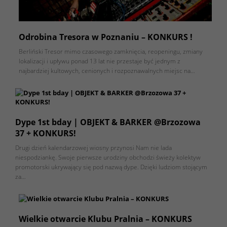
Odrobina Tresora w Poznaniu – KONKURS !
Berliński Tresor mimo czasowego zamknięcia, reopeningu, zmiany
lokalizacji i upływu ponad 13 lat nie przestaje być jednym z
najbardziej kultowych, cenionych i rozpoznawalnych miejsc na…
Dype 1st bday | OBJEKT & BARKER @Brzozowa
37 + KONKURS!
Drugi dzień kalendarzowej wiosny przynosi Nam nie lada
niespodziankę. Swoje pierwsze urodziny obchodzi świeży kolektyw
promotorski ukrywający się pod nazwą dype. Dzięki ludziom stojącym
za…
Wielkie otwarcie Klubu Pralnia – KONKURS