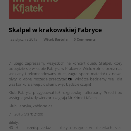
Skalpel w krakowskiej Fabryce
22 stycznia 2015
Witek Bartula
0 Comments
7 lutego zapraszamy wszystkich na koncert duetu Skalpel, który
odbędzie się w klubie Fabryka w Krakowie. Wielokrotnie przez nas
widziany i rekomendowany duet, zagra sporo materiału z nowej
płyty, o której możecie przeczytać
tu
. Wkrótce będziemy mięli dla
was konkurs z wejściówkami, więc bądźcie czujni!
Klub Fabryka przygotował też rozgrzewkę i afterparty. Przed i po
występie gwiazdy wieczoru zagrają Mr Krime i Kfjatek.
Klub Fabryka, Zabłocie 23
7 II 2015, Start: 21:00
Bilety:
40 zł – przedsprzedaż – bilety dostępne w bileteriach sieci