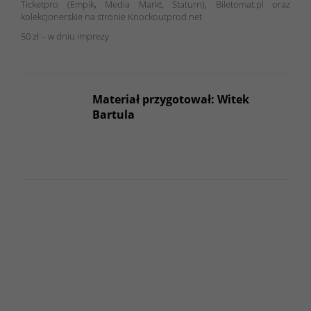
Ticketpro (Empik, Media Markt, Staturn), Biletomat.pl oraz
kolekcjonerskie na stronie Knockoutprod.net
50 zł – w dniu imprezy
Materiał przygotował: Witek
Bartula