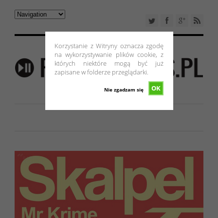
Korzystanie z Witryny oznacza zgodę
na wykorzystywanie plików cookie, z
których niektóre mogą być już
zapisane w folderze przeglądarki.
OK
Nie zgadzam się